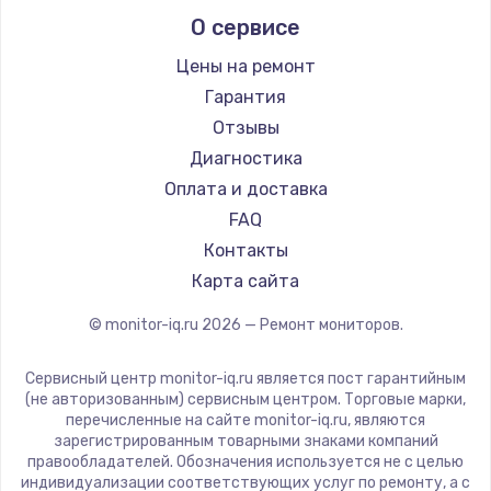
Aorus
О сервисе
Thunderobot
Hisense
Цены на ремонт
АОС
Гарантия
Ardor
Отзывы
Machenike
Диагностика
iru
Оплата и доставка
Titan Army
FAQ
iFFALCON
Контакты
Dahua
Карта сайта
© monitor-iq.ru
2026
— Ремонт мониторов.
Сервисный центр monitor-iq.ru является пост гарантийным
(не авторизованным) сервисным центром. Торговые марки,
перечисленные на сайте monitor-iq.ru, являются
зарегистрированным товарными знаками компаний
правообладателей. Обозначения используется не с целью
индивидуализации соответствующих услуг по ремонту, а с