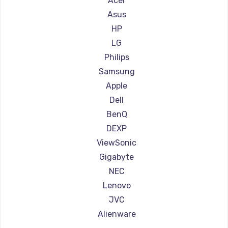
Acer
Ремонт мониторов АОС
Asus
Ремонт мониторов Ardor
HP
Ремонт мониторов Machenike
LG
Ремонт мониторов iru
Philips
Ремонт мониторов Titan Army
Samsung
Ремонт мониторов iFFALCON
Apple
Ремонт мониторов Dahua
Dell
BenQ
DEXP
ViewSonic
Gigabyte
NEC
Lenovo
JVC
Alienware