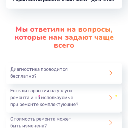
от 1100 руб.
Заказать
Мы ответили на вопросы,
Ремонт цепей питания
которые нам задают чаще
от 2500 руб.
всего
Заказать
Замена шлейфа матрицы
Диагностика проводится
от 950 руб.
бесплатно?
Заказать
Есть ли гарантия на услуги
Замена материнской платы
ремонта и на используемые
от 1730 руб.
при ремонте комплектующие?
Заказать
Стоимость ремонта может
быть изменена?
Замена видеочипа