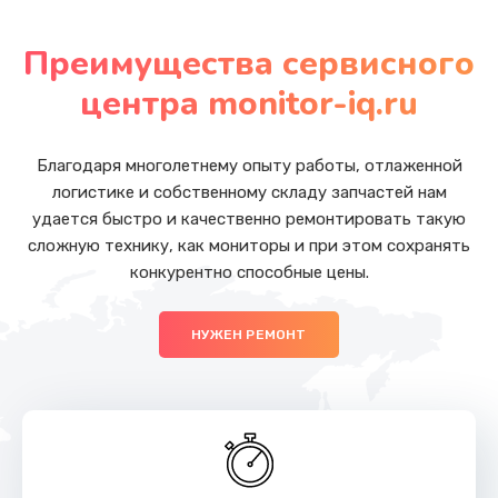
Замена микрофона
от 1050 руб.
Преимущества сервисного
Заказать
центра monitor-iq.ru
Замена жесткого диска
от 660 руб.
Благодаря многолетнему опыту работы, отлаженной
логистике и собственному складу запчастей нам
Заказать
удается быстро и качественно ремонтировать такую
сложную технику, как мониторы и при этом сохранять
Замена оперативной памяти
конкурентно способные цены.
от 760 руб.
Заказать
НУЖЕН РЕМОНТ
Замена экрана
от 1095 руб.
Заказать