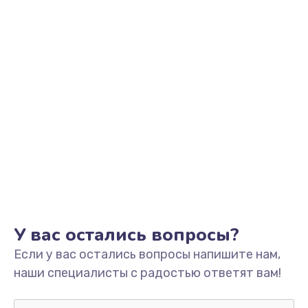
от 930 руб.
Заказать
Настройка Wi-Fi
от 1100 руб.
Заказать
Чистка от пыли
от 1060 руб.
Заказать
Замена видеокарты
У вас остались вопросы?
от 1890 руб.
Если у вас остались вопросы напишите нам,
Заказать
наши специалисты с радостью ответят вам!
Замена аккумулятора