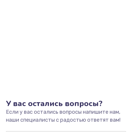
Заказать
Замена фильтра
1500 руб.
Заказать
Ремонт корпуса
1400 руб.
Заказать
Полная профилактика вертикального пылесоса
1400 руб.
У вас остались вопросы?
Заказать
Если у вас остались вопросы напишите нам,
Пайка конденсаторов
наши специалисты с радостью ответят вам!
1400 руб.