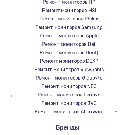
Ремонт мониторов HP
Заказать
Ремонт мониторов MSI
Ремонт электроплаты
Ремонт мониторов Philips
1400 руб.
Ремонт мониторов Samsung
Ремонт мониторов Apple
Заказать
Ремонт мониторов Dell
Замена шнура
Ремонт мониторов BenQ
600 руб.
Ремонт мониторов DEXP
Заказать
Ремонт мониторов ViewSonic
Ремонт мониторов Gigabyte
Замена датчика
Ремонт мониторов NEC
480 руб.
Ремонт мониторов Lenovo
Заказать
Ремонт мониторов JVC
Ремонт мониторов Alienware
Замена кнопки
Ремонт мониторов Aorus
450 руб.
Бренды
Ремонт мониторов Thunderobot