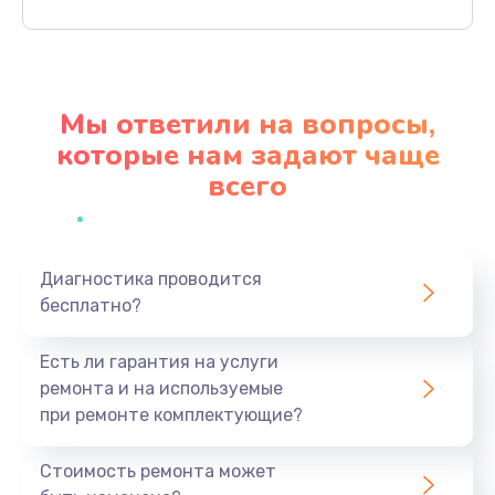
Заказать
Ремонт механики привода
1500 руб.
Мы ответили на вопросы,
Заказать
которые нам задают чаще
всего
Ремонт / замена кнопок, клавиш, индикаторов,
разъемов
1550 руб.
Заказать
Диагностика проводится
бесплатно?
Замена уборочных щеток
Есть ли гарантия на услуги
1400 руб.
ремонта и на используемые
Заказать
при ремонте комплектующие?
Замена или ремонт блока питания
Стоимость ремонта может
1400 руб.