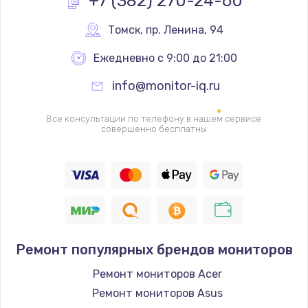
+7 (382) 270-24-60
Заказать
Томск
,
 пр. Ленина, 94
Ремонт разъема SIM-карты
Ежедневно с 9:00 до 21:00
880 руб.
Заказать
info@monitor-iq.ru
Ремонт кнопки
Все консультации по телефону в нашем сервисе
совершенно бесплатны
650 руб.
Заказать
Модернизация
1830 руб.
Заказать
Ремонт популярных брендов мониторов
Устранение ошибок
Ремонт мониторов Acer
2000 руб.
Ремонт мониторов Asus