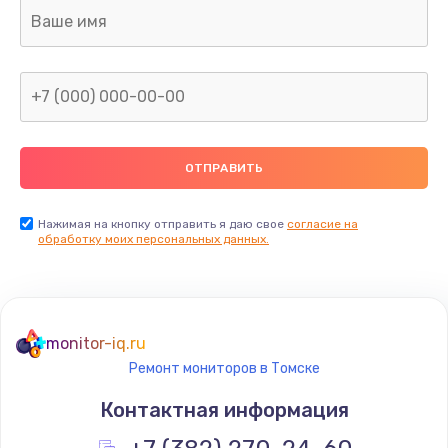
Заказать
Ремонт электронного блока управления
1900 руб.
Заказать
Ремонт или замена двигателя
2400 руб.
Нажимая на кнопку отправить я даю свое
согласие на
Заказать
обработку моих персональных данных.
Ремонт системной платы
1600 руб.
monitor-iq.ru
Заказать
Ремонт мониторов в Томске
Снятие системных ошибок/программный ремонт
Контактная информация
1400 руб.