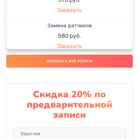
Заказать
Замена датчиков
580 руб.
Заказать
Комплексная чистка
ПОКАЗАТЬ ВСЕ УСЛУГИ
800 руб.
Заказать
Скидка 20% по
Замена дисплея (экрана)
предварительной
2000 руб.
записи
Заказать
Ремонт платы электроники