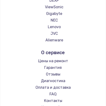
DEXP
1260 руб.
ViewSonic
Заказать
Gigabyte
NEC
Установка драйверов
Lenovo
725 руб.
JVC
Заказать
Alienware
Aorus
Замена жесткого диска
О сервисе
Thunderobot
750 руб.
Hisense
Цены на ремонт
Заказать
АОС
Гарантия
Ardor
Отзывы
Ремонт цепей питания
Machenike
Диагностика
2500 руб.
iru
Оплата и доставка
Заказать
Titan Army
FAQ
iFFALCON
Контакты
Замена видеокарты