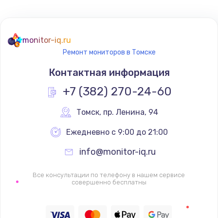
Не реагирует на кнопки
700 руб.
monitor-iq.ru
Ремонт мониторов в Томске
Заказать
Контактная информация
Не сопряжается с устройством
+7 (382) 270-24-60
900 руб.
Заказать
Томск
,
 пр. Ленина, 94
Ежедневно с 9:00 до 21:00
Помехи и искажение звука
900 руб.
info@monitor-iq.ru
Заказать
Все консультации по телефону в нашем сервисе
совершенно бесплатны
Не работает
1400 руб.