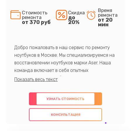
Время
Стоимость
Скидка
ремонта
до
ремонта
от 20
от 370 руб
20%
мин
Добро пожаловать в наш сервис по ремонту
ноутбуков в Москве. Мы специализируемся на
восстановлении ноутбуков марки Aser. Наша
команда включает в себя опытных
профессионалов с обширными знаниями и
многолетним опытом в данной области. Мы
предлагаем быстрый и качественный ремонт с
УЗНАТЬ СТОИМОСТЬ
использованием оригинальных компонентов, а
также гарантируем качество всех
КОНСУЛЬТАЦИЯ
проведенных работ. Наша цель - предоставить
клиентам надежное и профессиональное