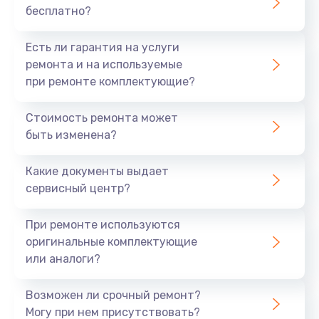
бесплатно?
700 руб.
Заказать
Есть ли гарантия на услуги
ремонта и на используемые
Не заряжается
при ремонте комплектующие?
800 руб.
Стоимость ремонта может
Заказать
быть изменена?
Замена кнопок
Какие документы выдает
490 руб.
сервисный центр?
Заказать
При ремонте используются
оригинальные комплектующие
Восстановление после попадания влаги
или аналоги?
790 руб.
Заказать
Возможен ли срочный ремонт?
Могу при нем присутствовать?