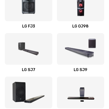
Замена уборочных щеток
1400 руб.
Заказать
LG FJ3
LG OJ98
Замена или ремонт блока питания
1400 руб.
Заказать
Замена батареи (аккумулятора)
2200 руб.
LG SJ7
LG SJ9
Заказать
Замена, восстановление кнопок
1300 руб.
Заказать