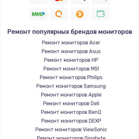
Заказать
Восстановление цепи питания, пайка
880 руб.
Ремонт популярных брендов мониторов
Заказать
Ремонт мониторов Acer
Ремонт мониторов Asus
Программный ремонт/прошивка
Ремонт мониторов HP
390 руб.
Ремонт мониторов MSI
Заказать
Ремонт мониторов Philips
Ремонт мониторов Samsung
Замена Bluetooth/Wi-Fi модуля
Ремонт мониторов Apple
800 руб.
Ремонт мониторов Dell
Заказать
Ремонт мониторов BenQ
Ремонт мониторов DEXP
Замена картридера
Ремонт мониторов ViewSonic
890 руб.
Ремонт мониторов Gigabyte