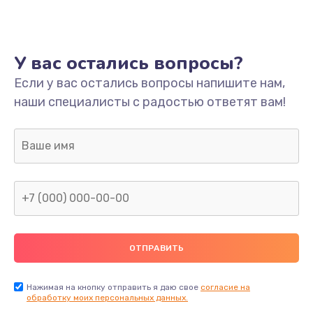
Ремонт платы
800 руб.
У вас остались вопросы?
Заказать
Если у вас остались вопросы напишите нам,
наши специалисты с радостью ответят вам!
Не включается
1400 руб.
Заказать
Нет звука
800 руб.
Заказать
Не видит флешку
400 руб.
Нажимая на кнопку отправить я даю свое
согласие на
обработку моих персональных данных.
Заказать