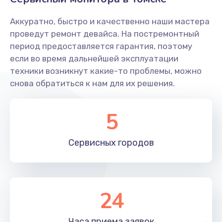
Заказать
Аккуратно, быстро и качественно наши мастера
Ремонт системной платы
проведут ремонт девайса. На постремонтный
период предоставляется гарантия, поэтому
1600 руб.
если во время дальнейшей эксплуатации
Заказать
техники возникнут какие-то проблемы, можно
снова обратиться к нам для их решения.
Снятие системных ошибок/программный ремонт
1400 руб.
5
Заказать
Сервисных
городов
Ремонт разъема SIM-карты
880 руб.
Заказать
24
Модернизация
1830 руб.
Часа приема
заявок