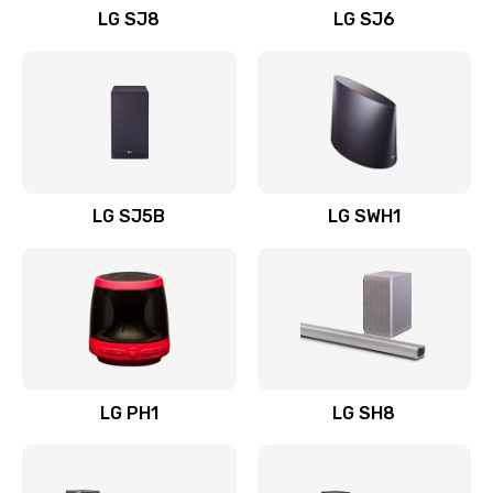
LG SJ8
LG SJ6
Восстановление после заклинивания
1400 руб.
Заказать
Восстановление после залития
1500 руб.
LG SJ5B
LG SWH1
Заказать
Замена фильтра
1500 руб.
Заказать
LG PH1
LG SH8
Ремонт корпуса
1400 руб.