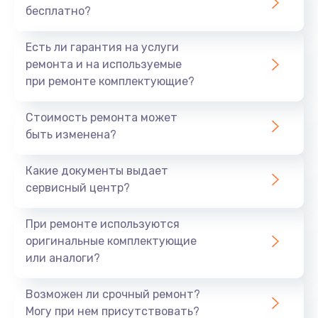
бесплатно?
700 руб.
Заказать
Есть ли гарантия на услуги
ремонта и на используемые
Не заряжается
при ремонте комплектующие?
800 руб.
Стоимость ремонта может
Заказать
быть изменена?
Замена кнопок
Какие документы выдает
490 руб.
сервисный центр?
Заказать
При ремонте используются
оригинальные комплектующие
Восстановление после попадания влаги
или аналоги?
790 руб.
Заказать
Возможен ли срочный ремонт?
Могу при нем присутствовать?