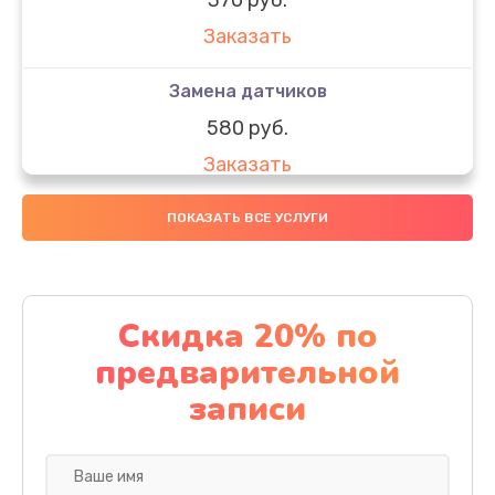
Заказать
Замена датчиков
580 руб.
Заказать
Комплексная чистка
ПОКАЗАТЬ ВСЕ УСЛУГИ
800 руб.
Заказать
Скидка 20% по
Замена дисплея (экрана)
предварительной
2000 руб.
записи
Заказать
Ремонт платы электроники