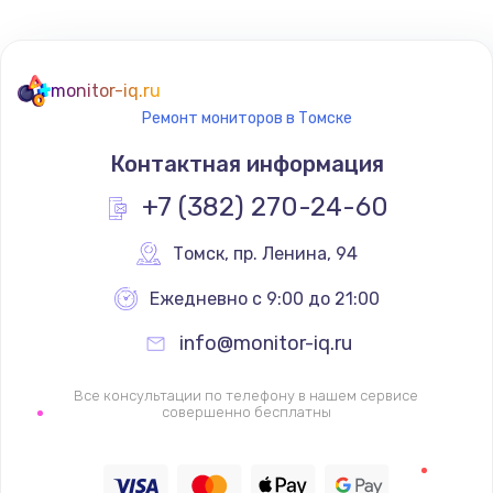
Не реагирует на кнопки
700 руб.
monitor-iq.ru
Ремонт мониторов в Томске
Заказать
Контактная информация
Не сопряжается с устройством
+7 (382) 270-24-60
900 руб.
Заказать
Томск
,
 пр. Ленина, 94
Ежедневно с 9:00 до 21:00
Помехи и искажение звука
900 руб.
info@monitor-iq.ru
Заказать
Все консультации по телефону в нашем сервисе
совершенно бесплатны
Не работает
1400 руб.