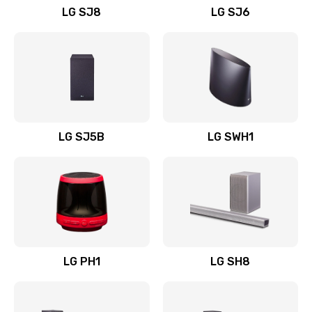
LG SJ8
LG SJ6
Восстановление после заклинивания
1400 руб.
Заказать
Восстановление после залития
1500 руб.
LG SJ5B
LG SWH1
Заказать
Замена фильтра
1500 руб.
Заказать
LG PH1
LG SH8
Ремонт корпуса
1400 руб.