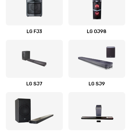
Замена уборочных щеток
1400 руб.
Заказать
LG FJ3
LG OJ98
Замена или ремонт блока питания
1400 руб.
Заказать
Замена батареи (аккумулятора)
2200 руб.
LG SJ7
LG SJ9
Заказать
Замена, восстановление кнопок
1300 руб.
Заказать