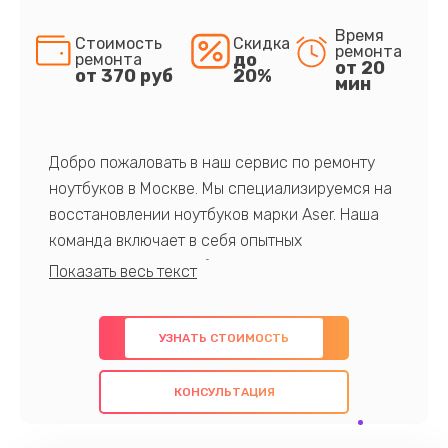
Время
Стоимость
Скидка
ремонта
до
ремонта
от 20
от 370 руб
20%
мин
Добро пожаловать в наш сервис по ремонту
ноутбуков в Москве. Мы специализируемся на
восстановлении ноутбуков марки Aser. Наша
команда включает в себя опытных
профессионалов с обширными знаниями и
многолетним опытом в данной области. Мы
предлагаем быстрый и качественный ремонт с
УЗНАТЬ СТОИМОСТЬ
использованием оригинальных компонентов, а
также гарантируем качество всех
КОНСУЛЬТАЦИЯ
проведенных работ. Наша цель - предоставить
клиентам надежное и профессиональное