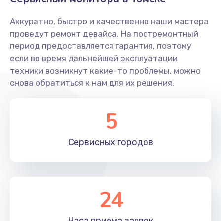
Заказать
Аккуратно, быстро и качественно наши мастера
Ремонт системной платы
проведут ремонт девайса. На постремонтный
период предоставляется гарантия, поэтому
1600 руб.
если во время дальнейшей эксплуатации
Заказать
техники возникнут какие-то проблемы, можно
снова обратиться к нам для их решения.
Снятие системных ошибок/программный ремонт
1400 руб.
5
Заказать
Сервисных
городов
Ремонт разъема SIM-карты
880 руб.
Заказать
24
Модернизация
1830 руб.
Часа приема
заявок