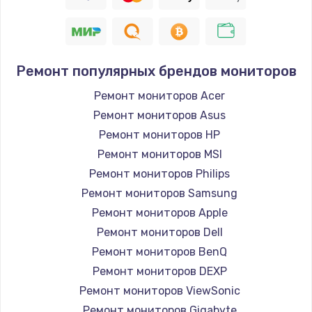
Заказать
Восстановление цепи питания, пайка
880 руб.
Ремонт популярных брендов мониторов
Заказать
Ремонт мониторов Acer
Ремонт мониторов Asus
Программный ремонт/прошивка
Ремонт мониторов HP
390 руб.
Ремонт мониторов MSI
Заказать
Ремонт мониторов Philips
Ремонт мониторов Samsung
Замена Bluetooth/Wi-Fi модуля
Ремонт мониторов Apple
800 руб.
Ремонт мониторов Dell
Заказать
Ремонт мониторов BenQ
Ремонт мониторов DEXP
Замена картридера
Ремонт мониторов ViewSonic
890 руб.
Ремонт мониторов Gigabyte