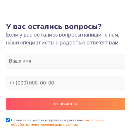
Ремонт платы
800 руб.
У вас остались вопросы?
Заказать
Если у вас остались вопросы напишите нам,
наши специалисты с радостью ответят вам!
Не включается
1400 руб.
Заказать
Нет звука
800 руб.
Заказать
Не видит флешку
400 руб.
Нажимая на кнопку отправить я даю свое
согласие на
обработку моих персональных данных.
Заказать