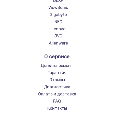
DEXP
1260 руб.
ViewSonic
Заказать
Gigabyte
NEC
Установка драйверов
Lenovo
725 руб.
JVC
Заказать
Alienware
Aorus
Замена жесткого диска
О сервисе
Thunderobot
750 руб.
Hisense
Цены на ремонт
Заказать
АОС
Гарантия
Ardor
Отзывы
Ремонт цепей питания
Machenike
Диагностика
2500 руб.
iru
Оплата и доставка
Заказать
Titan Army
FAQ
iFFALCON
Контакты
Замена видеокарты