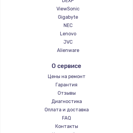
DEXP
1260 руб.
ViewSonic
Заказать
Gigabyte
NEC
Установка драйверов
Lenovo
725 руб.
JVC
Заказать
Alienware
Aorus
Замена жесткого диска
О сервисе
Thunderobot
750 руб.
Hisense
Цены на ремонт
Заказать
АОС
Гарантия
Ardor
Отзывы
Ремонт цепей питания
Machenike
Диагностика
2500 руб.
iru
Оплата и доставка
Заказать
Titan Army
FAQ
iFFALCON
Контакты
Замена видеокарты