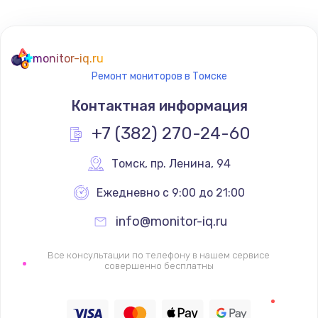
Не реагирует на кнопки
700 руб.
monitor-iq.ru
Ремонт мониторов в Томске
Заказать
Контактная информация
Не сопряжается с устройством
+7 (382) 270-24-60
900 руб.
Заказать
Томск
,
 пр. Ленина, 94
Ежедневно с 9:00 до 21:00
Помехи и искажение звука
900 руб.
info@monitor-iq.ru
Заказать
Все консультации по телефону в нашем сервисе
совершенно бесплатны
Не работает
1400 руб.