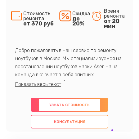
Время
Стоимость
Скидка
ремонта
до
ремонта
от 20
от 370 руб
20%
мин
Добро пожаловать в наш сервис по ремонту
ноутбуков в Москве. Мы специализируемся на
восстановлении ноутбуков марки Aser. Наша
команда включает в себя опытных
профессионалов с обширными знаниями и
многолетним опытом в данной области. Мы
предлагаем быстрый и качественный ремонт с
УЗНАТЬ СТОИМОСТЬ
использованием оригинальных компонентов, а
также гарантируем качество всех
КОНСУЛЬТАЦИЯ
проведенных работ. Наша цель - предоставить
клиентам надежное и профессиональное