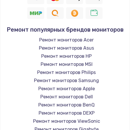
Заказать
Восстановление цепи питания, пайка
880 руб.
Ремонт популярных брендов мониторов
Заказать
Ремонт мониторов Acer
Ремонт мониторов Asus
Программный ремонт/прошивка
Ремонт мониторов HP
390 руб.
Ремонт мониторов MSI
Заказать
Ремонт мониторов Philips
Ремонт мониторов Samsung
Замена Bluetooth/Wi-Fi модуля
Ремонт мониторов Apple
800 руб.
Ремонт мониторов Dell
Заказать
Ремонт мониторов BenQ
Ремонт мониторов DEXP
Замена картридера
Ремонт мониторов ViewSonic
890 руб.
Ремонт мониторов Gigabyte