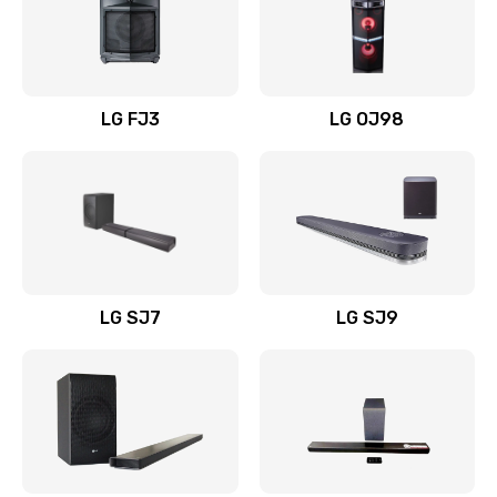
Замена уборочных щеток
1400 руб.
Заказать
LG FJ3
LG OJ98
Замена или ремонт блока питания
1400 руб.
Заказать
Замена батареи (аккумулятора)
2200 руб.
LG SJ7
LG SJ9
Заказать
Замена, восстановление кнопок
1300 руб.
Заказать