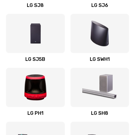
LG SJ8
LG SJ6
Восстановление после заклинивания
1400 руб.
Заказать
Восстановление после залития
1500 руб.
LG SJ5B
LG SWH1
Заказать
Замена фильтра
1500 руб.
Заказать
LG PH1
LG SH8
Ремонт корпуса
1400 руб.