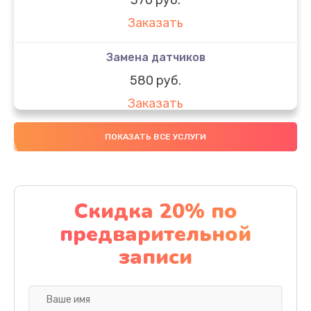
Заказать
Замена датчиков
580 руб.
Заказать
Комплексная чистка
ПОКАЗАТЬ ВСЕ УСЛУГИ
800 руб.
Заказать
Скидка 20% по
Замена дисплея (экрана)
предварительной
2000 руб.
записи
Заказать
Ремонт платы электроники