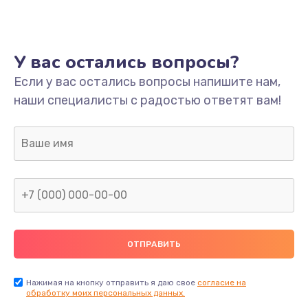
Ремонт платы
800 руб.
У вас остались вопросы?
Заказать
Если у вас остались вопросы напишите нам,
наши специалисты с радостью ответят вам!
Не включается
1400 руб.
Заказать
Нет звука
800 руб.
Заказать
Не видит флешку
400 руб.
Нажимая на кнопку отправить я даю свое
согласие на
обработку моих персональных данных.
Заказать