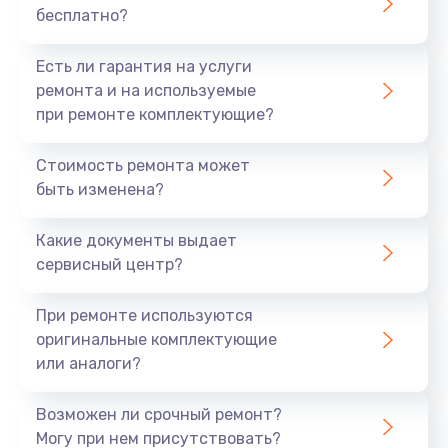
бесплатно?
700 руб.
Заказать
Есть ли гарантия на услуги
ремонта и на используемые
Не заряжается
при ремонте комплектующие?
800 руб.
Стоимость ремонта может
Заказать
быть изменена?
Замена кнопок
Какие документы выдает
490 руб.
сервисный центр?
Заказать
При ремонте используются
оригинальные комплектующие
Восстановление после попадания влаги
или аналоги?
790 руб.
Заказать
Возможен ли срочный ремонт?
Могу при нем присутствовать?