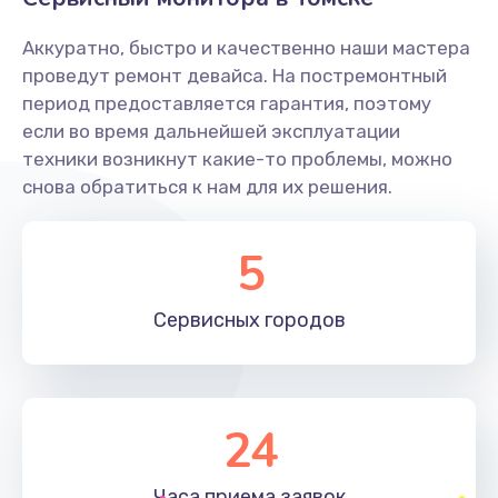
Заказать
Аккуратно, быстро и качественно наши мастера
Ремонт системной платы
проведут ремонт девайса. На постремонтный
период предоставляется гарантия, поэтому
1600 руб.
если во время дальнейшей эксплуатации
Заказать
техники возникнут какие-то проблемы, можно
снова обратиться к нам для их решения.
Снятие системных ошибок/программный ремонт
1400 руб.
5
Заказать
Сервисных
городов
Ремонт разъема SIM-карты
880 руб.
Заказать
24
Модернизация
1830 руб.
Часа приема
заявок