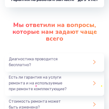
от 1060 руб.
Заказать
Мы ответили на вопросы,
Замена видеокарты
которые нам задают чаще
от 2045 руб.
всего
Заказать
Замена аккумулятора
Диагностика проводится
от 620 руб.
бесплатно?
Заказать
Есть ли гарантия на услуги
Замена корпуса
ремонта и на используемые
от 890 руб.
при ремонте комплектующие?
Заказать
Стоимость ремонта может
быть изменена?
Замена разъёмов (HDMI, DVI, Дисплей порта)