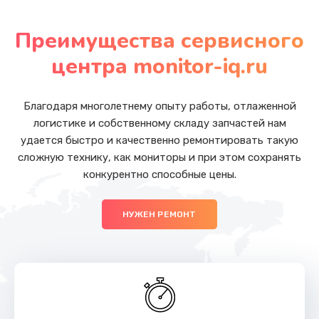
Замена южного моста
от 2750 руб.
Преимущества сервисного
Заказать
центра monitor-iq.ru
Ремонт разъема питания
от 1090 руб.
Благодаря многолетнему опыту работы, отлаженной
логистике и собственному складу запчастей нам
Заказать
удается быстро и качественно ремонтировать такую
сложную технику, как мониторы и при этом сохранять
Замена USB порта
конкурентно способные цены.
от 1245 руб.
Заказать
НУЖЕН РЕМОНТ
Замена вебкамеры
от 1495 руб.
Заказать