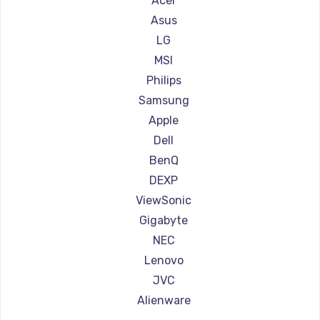
Acer
Ремонт мониторов АОС
Asus
Ремонт мониторов Ardor
LG
Ремонт мониторов Machenike
MSI
Ремонт мониторов iru
Philips
Ремонт мониторов Titan Army
Samsung
Ремонт мониторов iFFALCON
Apple
Ремонт мониторов Dahua
Dell
BenQ
DEXP
ViewSonic
Gigabyte
NEC
Lenovo
JVC
Alienware