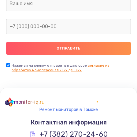
от 1160 руб.
Заказать
Восстановление данных
от 990 руб.
Заказать
Настройка Wi-Fi
Нажимая на кнопку отправить я даю свое
согласие на
обработку моих персональных данных.
от 1195 руб.
Заказать
Чистка от пыли
monitor-iq.ru
от 1060 руб.
Ремонт мониторов в Томске
Заказать
Контактная информация
Ремонт подсветки
+7 (382) 270-24-60