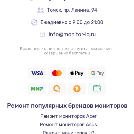
от 1200 руб.
Томск
,
 пр. Ленина, 94
Заказать
Ежедневно с 9:00 до 21:00
Замена системы охлаждения
info@monitor-iq.ru
от 1645 руб.
Заказать
Все консультации по телефону в нашем сервисе
совершенно бесплатны
Замена клавиатуры
от 990 руб.
Заказать
Ремонт популярных брендов мониторов
Ремонт мониторов Acer
Ремонт мониторов Asus
Ремонт мониторов LG