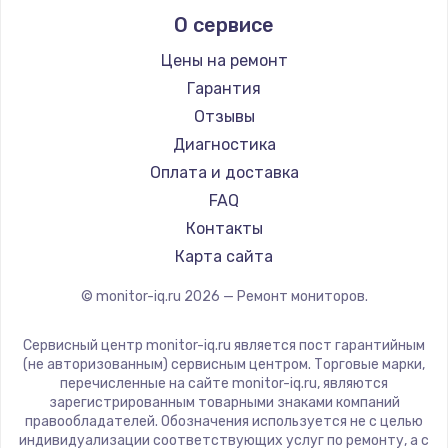
Aorus
О сервисе
Thunderobot
Hisense
Цены на ремонт
АОС
Гарантия
Ardor
Отзывы
Machenike
Диагностика
iru
Оплата и доставка
Titan Army
FAQ
iFFALCON
Контакты
Dahua
Карта сайта
© monitor-iq.ru
2026
— Ремонт мониторов.
Сервисный центр monitor-iq.ru является пост гарантийным
(не авторизованным) сервисным центром. Торговые марки,
перечисленные на сайте monitor-iq.ru, являются
зарегистрированным товарными знаками компаний
правообладателей. Обозначения используется не с целью
индивидуализации соответствующих услуг по ремонту, а с