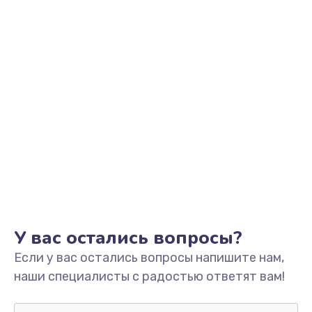
от 2745 руб.
Заказать
Установка драйверов
от 1000 руб.
Заказать
Замена SSD
от 1045 руб.
Заказать
Настройка BIOS
У вас остались вопросы?
от 995 руб.
Если у вас остались вопросы напишите нам,
Заказать
наши специалисты с радостью ответят вам!
Настройка ОС