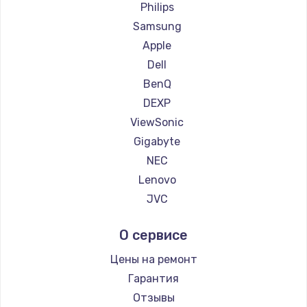
Ремонт мониторов Titan Army
Philips
Ремонт мониторов iFFALCON
Samsung
Ремонт мониторов Dahua
Apple
Dell
BenQ
DEXP
ViewSonic
Gigabyte
NEC
Lenovo
JVC
Alienware
О сервисе
Aorus
Thunderobot
Цены на ремонт
АОС
Гарантия
Ardor
Отзывы