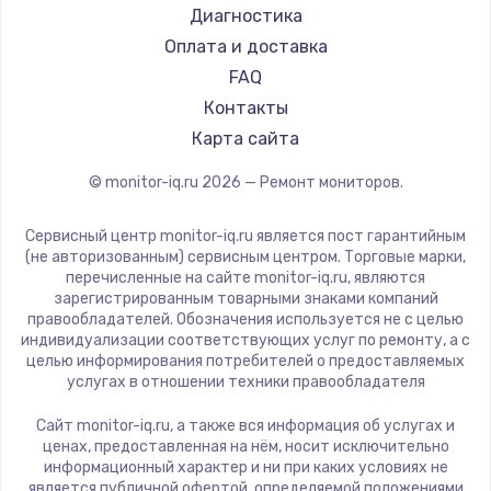
Machenike
Диагностика
iru
Оплата и доставка
Titan Army
FAQ
iFFALCON
Контакты
Dahua
Карта сайта
© monitor-iq.ru
2026
— Ремонт мониторов.
Сервисный центр monitor-iq.ru является пост гарантийным
(не авторизованным) сервисным центром. Торговые марки,
перечисленные на сайте monitor-iq.ru, являются
зарегистрированным товарными знаками компаний
правообладателей. Обозначения используется не с целью
индивидуализации соответствующих услуг по ремонту, а с
целью информирования потребителей о предоставляемых
услугах в отношении техники правообладателя
Сайт monitor-iq.ru, а также вся информация об услугах и
ценах, предоставленная на нём, носит исключительно
информационный характер и ни при каких условиях не
является публичной офертой, определяемой положениями