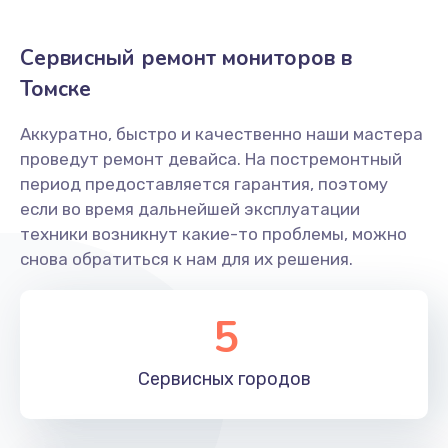
Замена блока питания
Сервисный ремонт мониторов в
1500 руб.
Томске
Заказать
Аккуратно, быстро и качественно наши мастера
Замена платы управления (мат.платы, мейн
платы)
проведут ремонт девайса. На постремонтный
период предоставляется гарантия, поэтому
1300 руб.
если во время дальнейшей эксплуатации
Заказать
техники возникнут какие-то проблемы, можно
снова обратиться к нам для их решения.
Замена лампы подсветки
1400 руб.
5
Заказать
Сервисных
городов
Ремонт подсветки
900 руб.