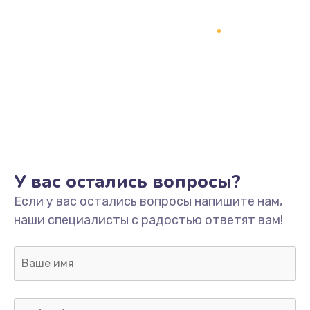
Замена процессора
1800 руб.
Заказать
Замена системы охлаждения
1500 руб.
Заказать
Замена термопасты
У вас остались вопросы?
995 руб.
Если у вас остались вопросы напишите нам,
Заказать
наши специалисты с радостью ответят вам!
Замена шлейфа матрицы
960 руб.
Заказать