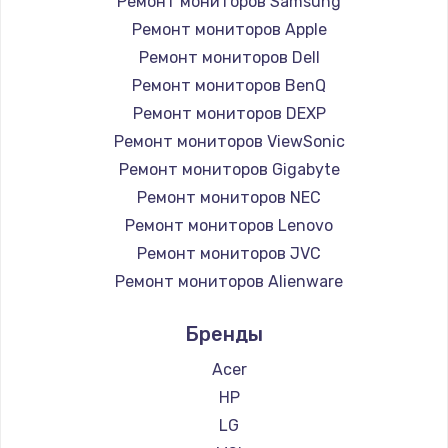
Ремонт мониторов Samsung
Заказать
Ремонт мониторов Apple
Ремонт петель крышки
Ремонт мониторов Dell
Ремонт мониторов BenQ
990 руб.
Ремонт мониторов DEXP
Заказать
Ремонт мониторов ViewSonic
Ремонт мониторов Gigabyte
Настройка Wi-Fi
Ремонт мониторов NEC
1030 руб.
Ремонт мониторов Lenovo
Заказать
Ремонт мониторов JVC
Ремонт мониторов Alienware
Замена шим-контроллера
Ремонт мониторов Aorus
3900 руб.
Бренды
Ремонт мониторов Thunderobot
Заказать
Ремонт мониторов Hisense
Acer
Ремонт мониторов АОС
HP
Замена HDMI
Ремонт мониторов Ardor
LG
600 руб.