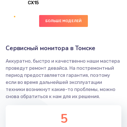
CX15
Замена вибромотора
БОЛЬШЕ МОДЕЛЕЙ
890 руб.
Заказать
Замена голосового динамика
Сервисный монитора в Томске
490 руб.
Аккуратно, быстро и качественно наши мастера
Заказать
проведут ремонт девайса. На постремонтный
период предоставляется гарантия, поэтому
Замена основной камеры
если во время дальнейшей эксплуатации
490 руб.
техники возникнут какие-то проблемы, можно
снова обратиться к нам для их решения.
Заказать
Замена элемента
5
1190 руб.