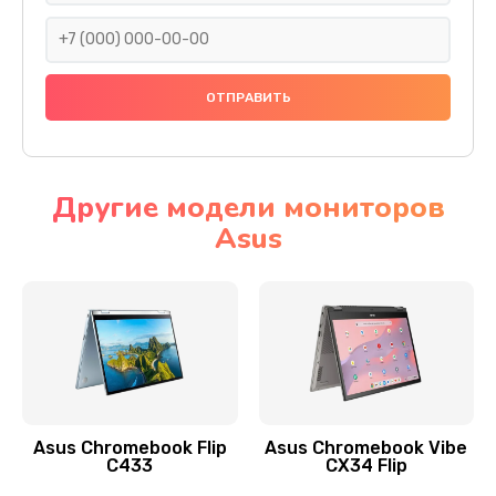
290 руб.
Заказать
Сбор/Разбор
1490 руб.
Заказать
Другие модели мониторов
Asus
Чистка динамика и микрофонов (с разбором)
1790 руб.
Заказать
Замена кнопки Home (домой)
890 руб.
Заказать
Asus Chromebook Flip
Asus Chromebook Vibe
C433
CX34 Flip
Замена сканера отпечатка