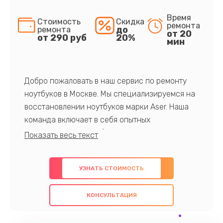
Время
Стоимость
Скидка
ремонта
до
ремонта
от 20
от 290 руб
20%
мин
Добро пожаловать в наш сервис по ремонту
ноутбуков в Москве. Мы специализируемся на
восстановлении ноутбуков марки Aser. Наша
команда включает в себя опытных
профессионалов с обширными знаниями и
многолетним опытом в данной области. Мы
предлагаем быстрый и качественный ремонт с
УЗНАТЬ СТОИМОСТЬ
использованием оригинальных компонентов, а
также гарантируем качество всех
КОНСУЛЬТАЦИЯ
проведенных работ. Наша цель - предоставить
клиентам надежное и профессиональное