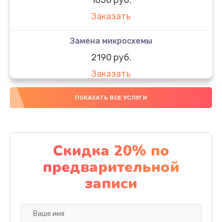
Заказать
Замена микросхемы
2190 руб.
Заказать
Замена передней камеры
ПОКАЗАТЬ ВСЕ УСЛУГИ
490 руб.
Заказать
Скидка 20% по
Замена полифонического динамика
предварительной
390 руб.
записи
Заказать
Замена разъема SIM