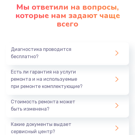
1090 руб.
Мы ответили на вопросы,
Заказать
которые нам задают чаще
всего
Ремонт подсветки
1200 руб.
Заказать
Диагностика проводится
бесплатно?
Настройка BIOS
Есть ли гарантия на услуги
930 руб.
ремонта и на используемые
Заказать
при ремонте комплектующие?
Замена SSD
Стоимость ремонта может
1045 руб.
быть изменена?
Заказать
Какие документы выдает
сервисный центр?
Восстановление данных