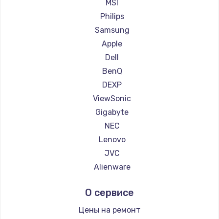
Ремонт мониторов Machenike
MSI
Заказать
Ремонт мониторов iru
Philips
Ремонт мониторов Titan Army
Samsung
Ремонт мониторов iFFALCON
Apple
Ремонт мониторов Dahua
Dell
BenQ
DEXP
ViewSonic
Gigabyte
NEC
Lenovo
JVC
Alienware
Aorus
О сервисе
Thunderobot
Hisense
Цены на ремонт