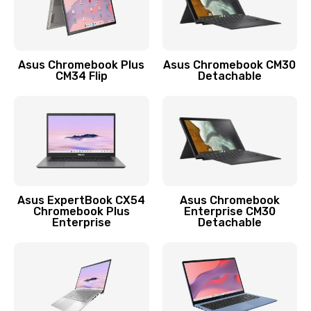
Защита гидрогелевой пленкой
1290 руб.
Заказать
Asus Chromebook Plus
Asus Chromebook CM30
CM34 Flip
Detachable
Замена экрана
1145 руб.
Заказать
Замена аккумулятора
890 руб.
Asus ExpertBook CX54
Asus Chromebook
Chromebook Plus
Enterprise CM30
Заказать
Enterprise
Detachable
Замена задней крышки
490 руб.
Заказать