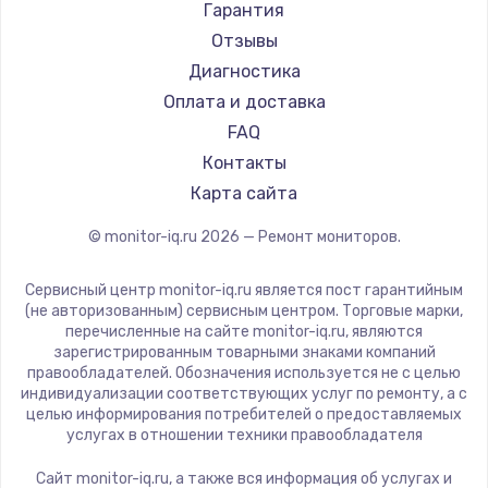
АОС
Гарантия
Ardor
Отзывы
Machenike
Диагностика
iru
Оплата и доставка
Titan Army
FAQ
iFFALCON
Контакты
Dahua
Карта сайта
© monitor-iq.ru
2026
— Ремонт мониторов.
Сервисный центр monitor-iq.ru является пост гарантийным
(не авторизованным) сервисным центром. Торговые марки,
перечисленные на сайте monitor-iq.ru, являются
зарегистрированным товарными знаками компаний
правообладателей. Обозначения используется не с целью
индивидуализации соответствующих услуг по ремонту, а с
целью информирования потребителей о предоставляемых
услугах в отношении техники правообладателя
Сайт monitor-iq.ru, а также вся информация об услугах и