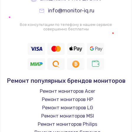
info@monitor-iq.ru
Ремонт цепей питания
2500 руб.
Все консультации по телефону в нашем сервисе
совершенно бесплатны
Заказать
Замена жесткого диска
750 руб.
Заказать
Ремонт популярных брендов мониторов
Установка драйверов
725 руб.
Ремонт мониторов Acer
Ремонт мониторов HP
Заказать
Ремонт мониторов LG
Замена вебкамеры
Ремонт мониторов MSI
1260 руб.
Ремонт мониторов Philips