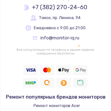
Заказать
+7 (382) 270-24-60
Замена основной камеры
Томск
,
 пр. Ленина, 94
490 руб.
Ежедневно с 9:00 до 21:00
Заказать
info@monitor-iq.ru
Замена элемента
Все консультации по телефону в нашем сервисе
1190 руб.
совершенно бесплатны
Заказать
Замена материнской платы
1330 руб.
Заказать
Ремонт популярных брендов мониторов
Замена клавиатуры
Ремонт мониторов Acer
1190 руб.