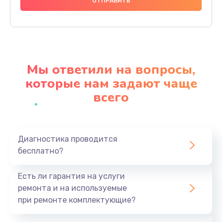
1490 руб.
Заказать
Чистка динамика и микрофонов (с разбором)
1790 руб.
Мы ответили на вопросы,
Заказать
которые нам задают чаще
всего
Замена кнопки Home (домой)
890 руб.
Заказать
Диагностика проводится
бесплатно?
Замена сканера отпечатка
790 руб.
Есть ли гарантия на услуги
Заказать
ремонта и на используемые
при ремонте комплектующие?
Замена разъема зарядки (питания)
390 руб.