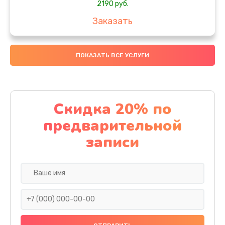
2190 руб.
Заказать
Замена передней камеры
ПОКАЗАТЬ ВСЕ УСЛУГИ
490 руб.
Заказать
Замена полифонического динамика
Скидка 20% по
390 руб.
предварительной
Заказать
записи
Замена разъема SIM
290 руб.
Заказать
Сбор/Разбор