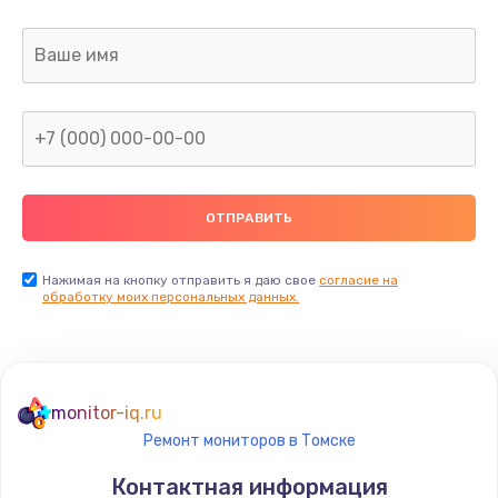
Заказать
Замена датчика приближения
890 руб.
Заказать
Замена антенны
390 руб.
Заказать
Нажимая на кнопку отправить я даю свое
согласие на
обработку моих персональных данных.
Замена вибромотора
890 руб.
Заказать
monitor-iq.ru
Ремонт мониторов в Томске
Замена голосового динамика
Контактная информация
490 руб.