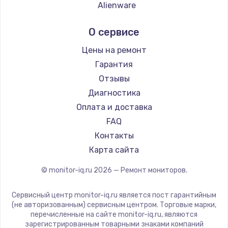
Заказать
Alienware
Aorus
Замена SSD
О сервисе
Thunderobot
1045 руб.
Hisense
Цены на ремонт
Заказать
АОС
Гарантия
Ardor
Отзывы
Восстановление данных
Machenike
Диагностика
990 руб.
iru
Оплата и доставка
Заказать
Titan Army
FAQ
iFFALCON
Контакты
Замена USB порта
Dahua
Карта сайта
1060 руб.
© monitor-iq.ru
2026
— Ремонт мониторов.
Заказать
Сервисный центр monitor-iq.ru является пост гарантийным
Замена звуковой карты
(не авторизованным) сервисным центром. Торговые марки,
1100 руб.
перечисленные на сайте monitor-iq.ru, являются
зарегистрированным товарными знаками компаний