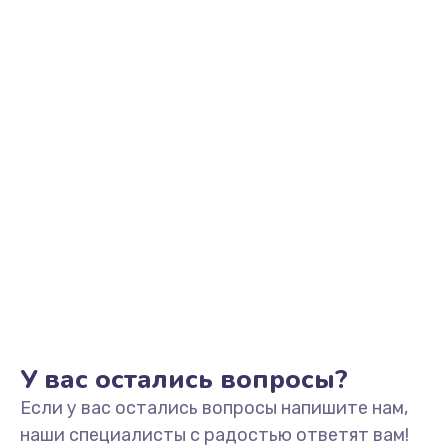
Заказать
Замена аккумулятора
890 руб.
Заказать
Замена задней крышки
490 руб.
Заказать
Обновление ПО
890 руб.
Заказать
У вас остались вопросы?
Если у вас остались вопросы напишите нам,
Замена стекла
наши специалисты с радостью ответят вам!
990 руб.