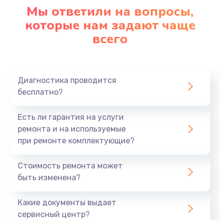
1090 руб.
Мы ответили на вопросы,
Заказать
которые нам задают чаще
всего
Ремонт подсветки
1200 руб.
Заказать
Диагностика проводится
бесплатно?
Настройка BIOS
Есть ли гарантия на услуги
930 руб.
ремонта и на используемые
Заказать
при ремонте комплектующие?
Замена SSD
Стоимость ремонта может
1045 руб.
быть изменена?
Заказать
Какие документы выдает
сервисный центр?
Восстановление данных