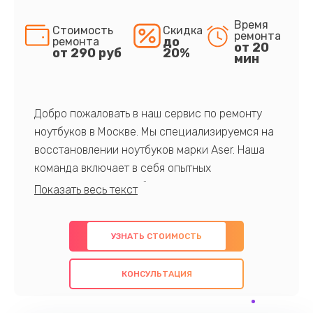
Время
Стоимость
Скидка
ремонта
до
ремонта
от 20
от 290 руб
20%
мин
Добро пожаловать в наш сервис по ремонту
ноутбуков в Москве. Мы специализируемся на
восстановлении ноутбуков марки Aser. Наша
команда включает в себя опытных
профессионалов с обширными знаниями и
многолетним опытом в данной области. Мы
предлагаем быстрый и качественный ремонт с
УЗНАТЬ СТОИМОСТЬ
использованием оригинальных компонентов, а
также гарантируем качество всех
КОНСУЛЬТАЦИЯ
проведенных работ. Наша цель - предоставить
клиентам надежное и профессиональное