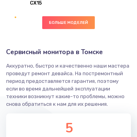
CX15
Замена вибромотора
БОЛЬШЕ МОДЕЛЕЙ
890 руб.
Заказать
Замена голосового динамика
Сервисный монитора в Томске
490 руб.
Аккуратно, быстро и качественно наши мастера
Заказать
проведут ремонт девайса. На постремонтный
период предоставляется гарантия, поэтому
Замена основной камеры
если во время дальнейшей эксплуатации
490 руб.
техники возникнут какие-то проблемы, можно
снова обратиться к нам для их решения.
Заказать
Замена элемента
5
1190 руб.