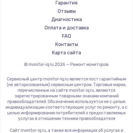
АОС
Гарантия
Ardor
Отзывы
Machenike
Диагностика
iru
Оплата и доставка
Titan Army
FAQ
iFFALCON
Контакты
Dahua
Карта сайта
© monitor-iq.ru
2026
— Ремонт мониторов.
Сервисный центр monitor-iq.ru является пост гарантийным
(не авторизованным) сервисным центром. Торговые марки,
перечисленные на сайте monitor-iq.ru, являются
зарегистрированным товарными знаками компаний
правообладателей. Обозначения используется не с целью
индивидуализации соответствующих услуг по ремонту, а с
целью информирования потребителей о предоставляемых
услугах в отношении техники правообладателя
Сайт monitor-iq.ru, а также вся информация об услугах и