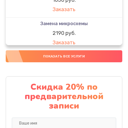
Заказать
Замена микросхемы
2190 руб.
Заказать
Замена передней камеры
ПОКАЗАТЬ ВСЕ УСЛУГИ
490 руб.
Заказать
Скидка 20% по
Замена полифонического динамика
предварительной
390 руб.
записи
Заказать
Замена разъема SIM