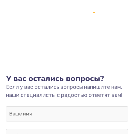
Замена процессора
1800 руб.
Заказать
Замена системы охлаждения
1500 руб.
Заказать
Замена термопасты
У вас остались вопросы?
995 руб.
Если у вас остались вопросы напишите нам,
Заказать
наши специалисты с радостью ответят вам!
Замена шлейфа матрицы
960 руб.
Заказать