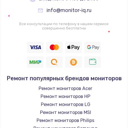
info@monitor-iq.ru
Ремонт цепей питания
2500 руб.
Все консультации по телефону в нашем сервисе
совершенно бесплатны
Заказать
Замена жесткого диска
750 руб.
Заказать
Ремонт популярных брендов мониторов
Установка драйверов
725 руб.
Ремонт мониторов Acer
Ремонт мониторов HP
Заказать
Ремонт мониторов LG
Замена вебкамеры
Ремонт мониторов MSI
1260 руб.
Ремонт мониторов Philips