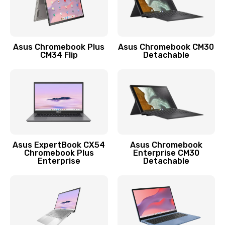
Защита гидрогелевой пленкой
1290 руб.
Заказать
Asus Chromebook Plus
Asus Chromebook CM30
CM34 Flip
Detachable
Замена экрана
1145 руб.
Заказать
Замена аккумулятора
890 руб.
Asus ExpertBook CX54
Asus Chromebook
Chromebook Plus
Enterprise CM30
Заказать
Enterprise
Detachable
Замена задней крышки
490 руб.
Заказать