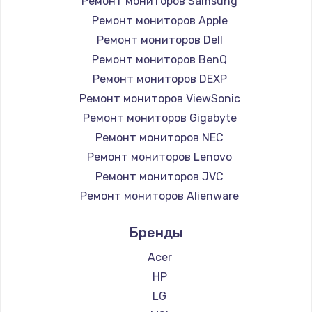
Ремонт мониторов Samsung
Заказать
Ремонт мониторов Apple
Ремонт петель крышки
Ремонт мониторов Dell
Ремонт мониторов BenQ
990 руб.
Ремонт мониторов DEXP
Заказать
Ремонт мониторов ViewSonic
Ремонт мониторов Gigabyte
Настройка Wi-Fi
Ремонт мониторов NEC
1030 руб.
Ремонт мониторов Lenovo
Заказать
Ремонт мониторов JVC
Ремонт мониторов Alienware
Замена шим-контроллера
Ремонт мониторов Aorus
3900 руб.
Бренды
Ремонт мониторов Thunderobot
Заказать
Ремонт мониторов Hisense
Acer
Ремонт мониторов АОС
HP
Замена HDMI
Ремонт мониторов Ardor
LG
600 руб.