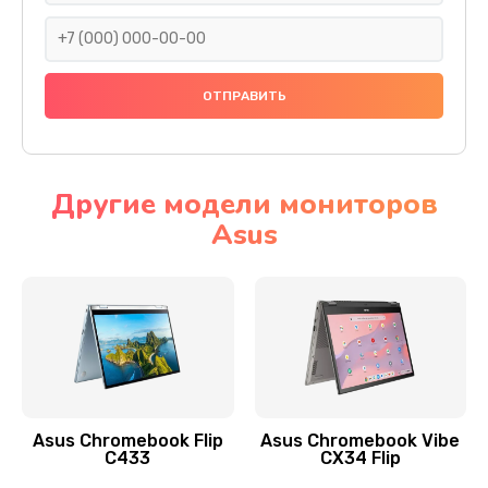
290 руб.
Заказать
Сбор/Разбор
1490 руб.
Заказать
Другие модели мониторов
Asus
Чистка динамика и микрофонов (с разбором)
1790 руб.
Заказать
Замена кнопки Home (домой)
890 руб.
Заказать
Asus Chromebook Flip
Asus Chromebook Vibe
C433
CX34 Flip
Замена сканера отпечатка