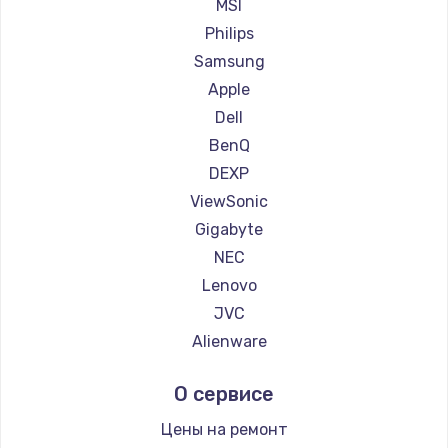
Ремонт мониторов Machenike
MSI
Заказать
Ремонт мониторов iru
Philips
Ремонт мониторов Titan Army
Samsung
Ремонт мониторов iFFALCON
Apple
Ремонт мониторов Dahua
Dell
BenQ
DEXP
ViewSonic
Gigabyte
NEC
Lenovo
JVC
Alienware
Aorus
О сервисе
Thunderobot
Hisense
Цены на ремонт