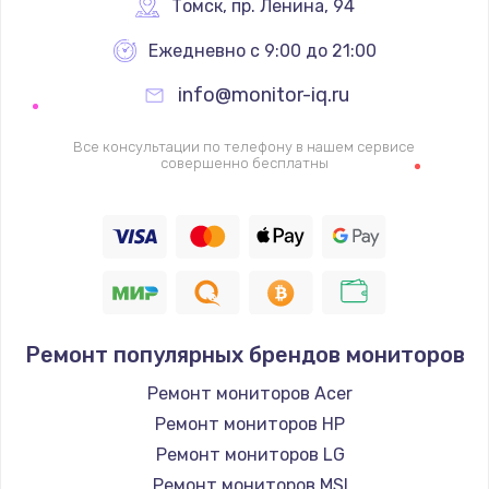
Томск
,
 пр. Ленина, 94
1600 руб.
Заказать
Ежедневно с 9:00 до 21:00
info@monitor-iq.ru
Ремонт цепей питания
2500 руб.
Все консультации по телефону в нашем сервисе
совершенно бесплатны
Заказать
Замена жесткого диска
750 руб.
Заказать
Ремонт популярных брендов мониторов
Установка драйверов
725 руб.
Ремонт мониторов Acer
Ремонт мониторов HP
Заказать
Ремонт мониторов LG
Замена вебкамеры
Ремонт мониторов MSI