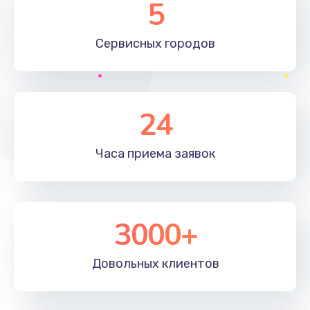
5
1190 руб.
Сервисных
городов
Заказать
Замена материнской платы
1330 руб.
24
Заказать
Часа приема
заявок
Замена клавиатуры
1190 руб.
Заказать
3000+
Замена корпуса
890 руб.
Довольных
клиентов
Заказать