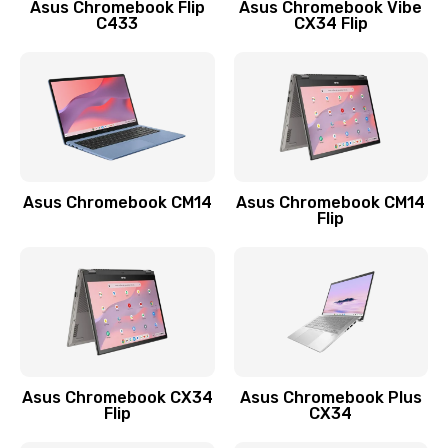
Заказать
Asus Chromebook Flip
Asus Chromebook Vibe
C433
CX34 Flip
Замена сканера отпечатка
790 руб.
Заказать
Замена разъема зарядки (питания)
390 руб.
Asus Chromebook CM14
Asus Chromebook CM14
Flip
Заказать
Замена разъёма наушников (гарнитуры)
390 руб.
Заказать
Замена кнопок громкости
Asus Chromebook CX34
Asus Chromebook Plus
Flip
CX34
390 руб.