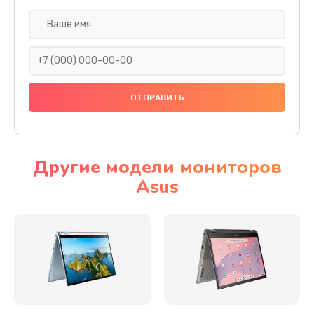
Замена разъема SIM
290 руб.
Заказать
Сбор/Разбор
1490 руб.
Заказать
Другие модели мониторов
Asus
Чистка динамика и микрофонов (с разбором)
1790 руб.
Заказать
Замена кнопки Home (домой)
890 руб.