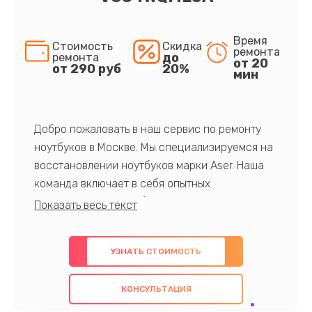
Время
Стоимость
Скидка
ремонта
до
ремонта
от 20
от 290 руб
20%
мин
Добро пожаловать в наш сервис по ремонту
ноутбуков в Москве. Мы специализируемся на
восстановлении ноутбуков марки Aser. Наша
команда включает в себя опытных
профессионалов с обширными знаниями и
многолетним опытом в данной области. Мы
предлагаем быстрый и качественный ремонт с
УЗНАТЬ СТОИМОСТЬ
использованием оригинальных компонентов, а
также гарантируем качество всех
КОНСУЛЬТАЦИЯ
проведенных работ. Наша цель - предоставить
клиентам надежное и профессиональное