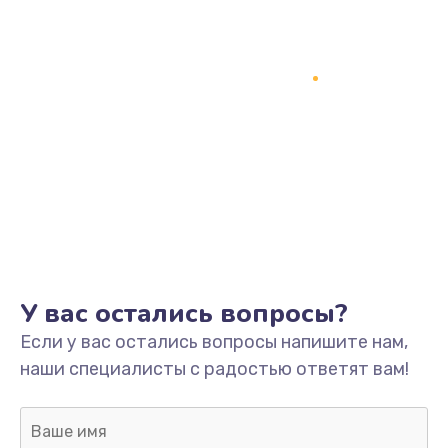
Заказать
Замена процессора
1800 руб.
Заказать
Замена системы охлаждения
1500 руб.
Заказать
Замена термопасты
У вас остались вопросы?
995 руб.
Если у вас остались вопросы напишите нам,
Заказать
наши специалисты с радостью ответят вам!
Замена шлейфа матрицы
960 руб.