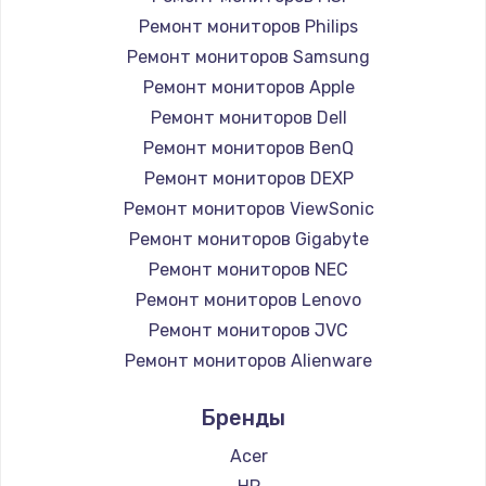
1260 руб.
Ремонт мониторов Philips
Ремонт мониторов Samsung
Заказать
Ремонт мониторов Apple
Ремонт петель крышки
Ремонт мониторов Dell
Ремонт мониторов BenQ
990 руб.
Ремонт мониторов DEXP
Заказать
Ремонт мониторов ViewSonic
Ремонт мониторов Gigabyte
Настройка Wi-Fi
Ремонт мониторов NEC
1030 руб.
Ремонт мониторов Lenovo
Заказать
Ремонт мониторов JVC
Ремонт мониторов Alienware
Замена шим-контроллера
Ремонт мониторов Aorus
3900 руб.
Бренды
Ремонт мониторов Thunderobot
Заказать
Ремонт мониторов Hisense
Acer
Ремонт мониторов АОС