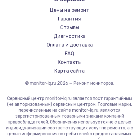
Thunderobot
Hisense
Цены на ремонт
АОС
Гарантия
Ardor
Отзывы
Machenike
Диагностика
iru
Оплата и доставка
Titan Army
FAQ
iFFALCON
Контакты
Dahua
Карта сайта
© monitor-iq.ru
2026
— Ремонт мониторов.
Сервисный центр monitor-iq.ru является пост гарантийным
(не авторизованным) сервисным центром. Торговые марки,
перечисленные на сайте monitor-iq.ru, являются
зарегистрированным товарными знаками компаний
правообладателей. Обозначения используется не с целью
индивидуализации соответствующих услуг по ремонту, а с
целью информирования потребителей о предоставляемых