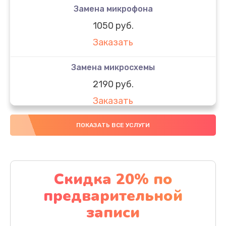
Замена микрофона
1050 руб.
Заказать
Замена микросхемы
2190 руб.
Заказать
Замена передней камеры
ПОКАЗАТЬ ВСЕ УСЛУГИ
490 руб.
Заказать
Скидка 20% по
Замена полифонического динамика
предварительной
390 руб.
записи
Заказать