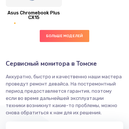
390 руб.
Asus Chromebook Plus
Заказать
CX15
Замена вибромотора
БОЛЬШЕ МОДЕЛЕЙ
890 руб.
Заказать
Замена голосового динамика
Сервисный монитора в Томске
490 руб.
Аккуратно, быстро и качественно наши мастера
Заказать
проведут ремонт девайса. На постремонтный
период предоставляется гарантия, поэтому
Замена основной камеры
если во время дальнейшей эксплуатации
490 руб.
техники возникнут какие-то проблемы, можно
снова обратиться к нам для их решения.
Заказать
Замена элемента