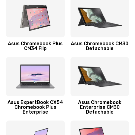
Заказать
Защита гидрогелевой пленкой
1290 руб.
Заказать
Asus Chromebook Plus
Asus Chromebook CM30
CM34 Flip
Detachable
Замена экрана
1145 руб.
Заказать
Замена аккумулятора
890 руб.
Asus ExpertBook CX54
Asus Chromebook
Chromebook Plus
Enterprise CM30
Заказать
Enterprise
Detachable
Замена задней крышки
490 руб.