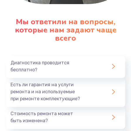
Настройка ОС
1090 руб.
Мы ответили на вопросы,
Заказать
которые нам задают чаще
всего
Ремонт подсветки
1200 руб.
Заказать
Диагностика проводится
бесплатно?
Настройка BIOS
Есть ли гарантия на услуги
930 руб.
ремонта и на используемые
Заказать
при ремонте комплектующие?
Замена SSD
Стоимость ремонта может
1045 руб.
быть изменена?
Заказать