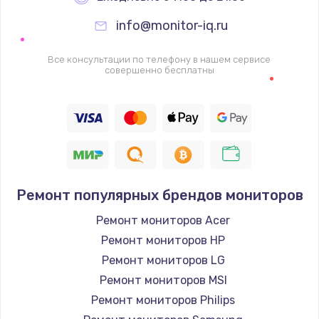
info@monitor-iq.ru
Ремонт цепей питания
2500 руб.
Все консультации по телефону в нашем сервисе
совершенно бесплатны
Заказать
Замена жесткого диска
750 руб.
Заказать
Ремонт популярных брендов мониторов
Установка драйверов
725 руб.
Ремонт мониторов Acer
Ремонт мониторов HP
Заказать
Ремонт мониторов LG
Замена вебкамеры
Ремонт мониторов MSI
1260 руб.
Ремонт мониторов Philips