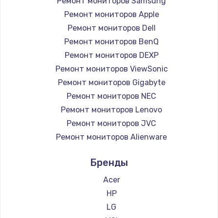
Ремонт мониторов Samsung
Заказать
Ремонт мониторов Apple
Ремонт петель крышки
Ремонт мониторов Dell
Ремонт мониторов BenQ
990 руб.
Ремонт мониторов DEXP
Заказать
Ремонт мониторов ViewSonic
Ремонт мониторов Gigabyte
Настройка Wi-Fi
Ремонт мониторов NEC
1030 руб.
Ремонт мониторов Lenovo
Заказать
Ремонт мониторов JVC
Ремонт мониторов Alienware
Замена шим-контроллера
Ремонт мониторов Aorus
3900 руб.
Бренды
Ремонт мониторов Thunderobot
Заказать
Ремонт мониторов Hisense
Acer
Ремонт мониторов АОС
HP
Замена HDMI
Ремонт мониторов Ardor
LG
600 руб.