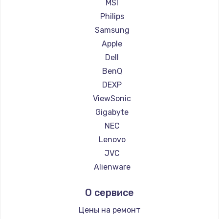
Ремонт мониторов Machenike
MSI
Заказать
Ремонт мониторов iru
Philips
Ремонт мониторов Titan Army
Samsung
Ремонт мониторов iFFALCON
Apple
Ремонт мониторов Dahua
Dell
BenQ
DEXP
ViewSonic
Gigabyte
NEC
Lenovo
JVC
Alienware
Aorus
О сервисе
Thunderobot
Hisense
Цены на ремонт