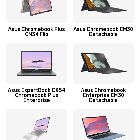
Защита гидрогелевой пленкой
1290 руб.
Заказать
Asus Chromebook Plus
Asus Chromebook CM30
CM34 Flip
Detachable
Замена экрана
1145 руб.
Заказать
Замена аккумулятора
890 руб.
Asus ExpertBook CX54
Asus Chromebook
Chromebook Plus
Enterprise CM30
Заказать
Enterprise
Detachable
Замена задней крышки
490 руб.
Заказать