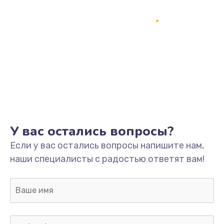
Замена процессора
1800 руб.
Заказать
Замена системы охлаждения
1500 руб.
Заказать
Замена термопасты
У вас остались вопросы?
995 руб.
Если у вас остались вопросы напишите нам,
Заказать
наши специалисты с радостью ответят вам!
Замена шлейфа матрицы
960 руб.
Заказать