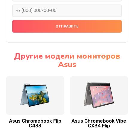
290 руб.
Заказать
Сбор/Разбор
1490 руб.
Заказать
Другие модели мониторов
Asus
Чистка динамика и микрофонов (с разбором)
1790 руб.
Заказать
Замена кнопки Home (домой)
890 руб.
Заказать
Asus Chromebook Flip
Asus Chromebook Vibe
C433
CX34 Flip
Замена сканера отпечатка