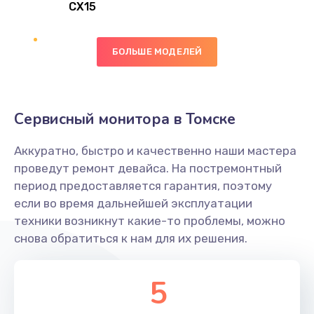
CX15
Замена вибромотора
БОЛЬШЕ МОДЕЛЕЙ
890 руб.
Заказать
Замена голосового динамика
Сервисный монитора в Томске
490 руб.
Аккуратно, быстро и качественно наши мастера
Заказать
проведут ремонт девайса. На постремонтный
период предоставляется гарантия, поэтому
Замена основной камеры
если во время дальнейшей эксплуатации
490 руб.
техники возникнут какие-то проблемы, можно
снова обратиться к нам для их решения.
Заказать
Замена элемента
5
1190 руб.