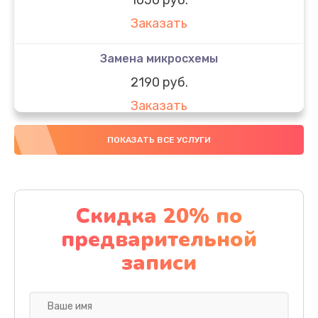
Заказать
Замена микросхемы
2190 руб.
Заказать
Замена передней камеры
ПОКАЗАТЬ ВСЕ УСЛУГИ
490 руб.
Заказать
Скидка 20% по
Замена полифонического динамика
предварительной
390 руб.
записи
Заказать
Замена разъема SIM