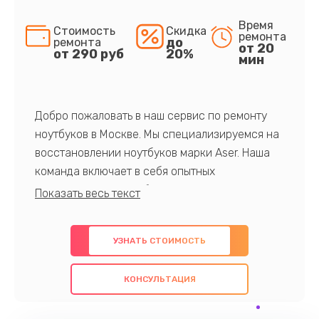
Время
Стоимость
Скидка
ремонта
до
ремонта
от 20
от 290 руб
20%
мин
Добро пожаловать в наш сервис по ремонту
ноутбуков в Москве. Мы специализируемся на
восстановлении ноутбуков марки Aser. Наша
команда включает в себя опытных
профессионалов с обширными знаниями и
многолетним опытом в данной области. Мы
предлагаем быстрый и качественный ремонт с
УЗНАТЬ СТОИМОСТЬ
использованием оригинальных компонентов, а
также гарантируем качество всех
КОНСУЛЬТАЦИЯ
проведенных работ. Наша цель - предоставить
клиентам надежное и профессиональное