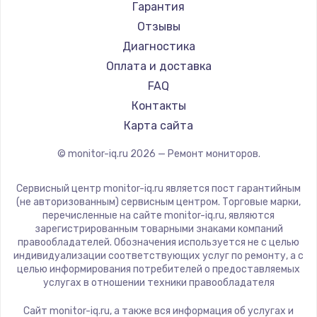
АОС
Гарантия
Ardor
Отзывы
Machenike
Диагностика
iru
Оплата и доставка
Titan Army
FAQ
iFFALCON
Контакты
Dahua
Карта сайта
© monitor-iq.ru
2026
— Ремонт мониторов.
Сервисный центр monitor-iq.ru является пост гарантийным
(не авторизованным) сервисным центром. Торговые марки,
перечисленные на сайте monitor-iq.ru, являются
зарегистрированным товарными знаками компаний
правообладателей. Обозначения используется не с целью
индивидуализации соответствующих услуг по ремонту, а с
целью информирования потребителей о предоставляемых
услугах в отношении техники правообладателя
Сайт monitor-iq.ru, а также вся информация об услугах и