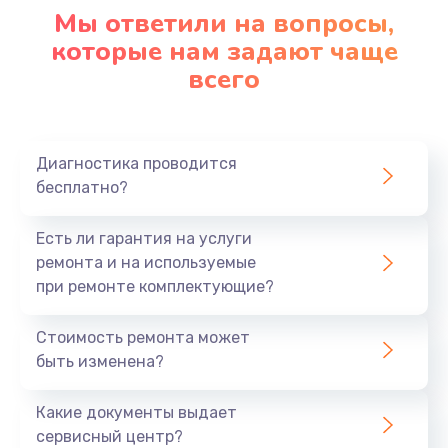
1090 руб.
Мы ответили на вопросы,
Заказать
которые нам задают чаще
всего
Ремонт подсветки
1200 руб.
Заказать
Диагностика проводится
бесплатно?
Настройка BIOS
Есть ли гарантия на услуги
930 руб.
ремонта и на используемые
Заказать
при ремонте комплектующие?
Замена SSD
Стоимость ремонта может
1045 руб.
быть изменена?
Заказать
Какие документы выдает
сервисный центр?
Восстановление данных