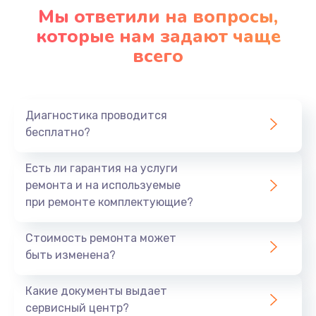
1090 руб.
Мы ответили на вопросы,
Заказать
которые нам задают чаще
всего
Ремонт подсветки
1200 руб.
Заказать
Диагностика проводится
бесплатно?
Настройка BIOS
Есть ли гарантия на услуги
930 руб.
ремонта и на используемые
Заказать
при ремонте комплектующие?
Замена SSD
Стоимость ремонта может
1045 руб.
быть изменена?
Заказать
Какие документы выдает
сервисный центр?
Восстановление данных