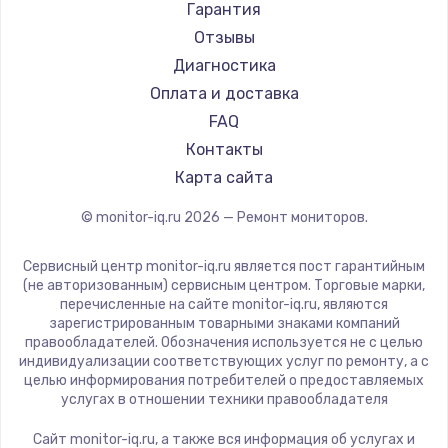
АОС
Гарантия
Ardor
Отзывы
Machenike
Диагностика
iru
Оплата и доставка
Titan Army
FAQ
iFFALCON
Контакты
Dahua
Карта сайта
© monitor-iq.ru
2026
— Ремонт мониторов.
Сервисный центр monitor-iq.ru является пост гарантийным
(не авторизованным) сервисным центром. Торговые марки,
перечисленные на сайте monitor-iq.ru, являются
зарегистрированным товарными знаками компаний
правообладателей. Обозначения используется не с целью
индивидуализации соответствующих услуг по ремонту, а с
целью информирования потребителей о предоставляемых
услугах в отношении техники правообладателя
Сайт monitor-iq.ru, а также вся информация об услугах и