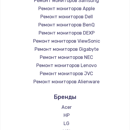
Ремонт мониторов Samsung
Заказать
Ремонт мониторов Apple
Ремонт петель крышки
Ремонт мониторов Dell
Ремонт мониторов BenQ
990 руб.
Ремонт мониторов DEXP
Заказать
Ремонт мониторов ViewSonic
Ремонт мониторов Gigabyte
Настройка Wi-Fi
Ремонт мониторов NEC
1030 руб.
Ремонт мониторов Lenovo
Заказать
Ремонт мониторов JVC
Ремонт мониторов Alienware
Замена шим-контроллера
Ремонт мониторов Aorus
3900 руб.
Бренды
Ремонт мониторов Thunderobot
Заказать
Ремонт мониторов Hisense
Acer
Ремонт мониторов АОС
HP
Замена HDMI
Ремонт мониторов Ardor
LG
600 руб.