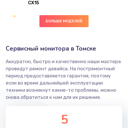
CX15
Замена вибромотора
БОЛЬШЕ МОДЕЛЕЙ
890 руб.
Заказать
Замена голосового динамика
Сервисный монитора в Томске
490 руб.
Аккуратно, быстро и качественно наши мастера
Заказать
проведут ремонт девайса. На постремонтный
период предоставляется гарантия, поэтому
Замена основной камеры
если во время дальнейшей эксплуатации
490 руб.
техники возникнут какие-то проблемы, можно
снова обратиться к нам для их решения.
Заказать
Замена элемента
5
1190 руб.