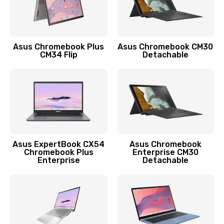
Защита гидрогелевой пленкой
1290 руб.
Заказать
Asus Chromebook Plus
Asus Chromebook CM30
CM34 Flip
Detachable
Замена экрана
1145 руб.
Заказать
Замена аккумулятора
890 руб.
Asus ExpertBook CX54
Asus Chromebook
Chromebook Plus
Enterprise CM30
Заказать
Enterprise
Detachable
Замена задней крышки
490 руб.
Заказать