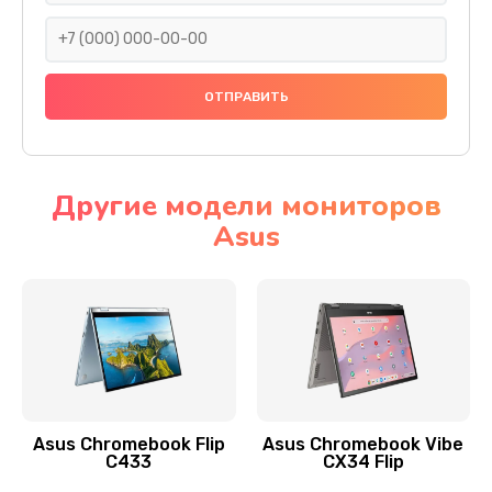
290 руб.
Заказать
Сбор/Разбор
1490 руб.
Заказать
Другие модели мониторов
Asus
Чистка динамика и микрофонов (с разбором)
1790 руб.
Заказать
Замена кнопки Home (домой)
890 руб.
Заказать
Asus Chromebook Flip
Asus Chromebook Vibe
C433
CX34 Flip
Замена сканера отпечатка