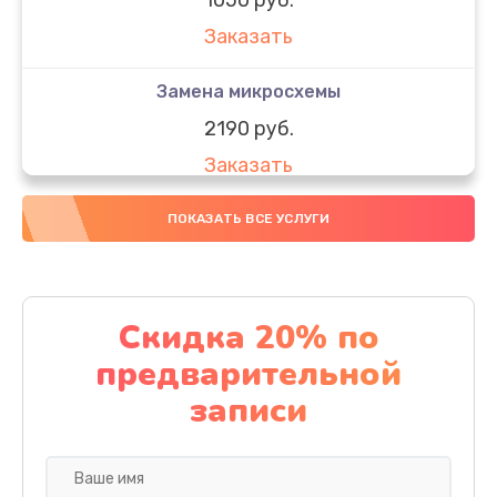
Заказать
Замена микросхемы
2190 руб.
Заказать
Замена передней камеры
ПОКАЗАТЬ ВСЕ УСЛУГИ
490 руб.
Заказать
Скидка 20% по
Замена полифонического динамика
предварительной
390 руб.
записи
Заказать
Замена разъема SIM