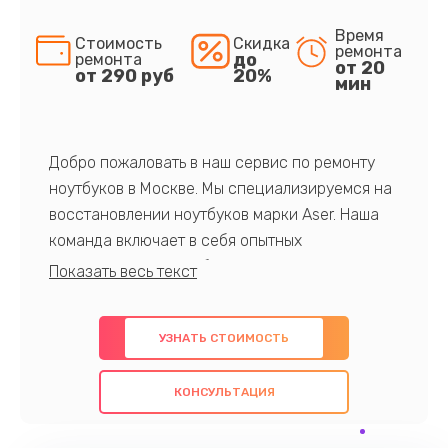
Время
Стоимость
Скидка
ремонта
до
ремонта
от 20
от 290 руб
20%
мин
Добро пожаловать в наш сервис по ремонту
ноутбуков в Москве. Мы специализируемся на
восстановлении ноутбуков марки Aser. Наша
команда включает в себя опытных
профессионалов с обширными знаниями и
многолетним опытом в данной области. Мы
предлагаем быстрый и качественный ремонт с
УЗНАТЬ СТОИМОСТЬ
использованием оригинальных компонентов, а
также гарантируем качество всех
КОНСУЛЬТАЦИЯ
проведенных работ. Наша цель - предоставить
клиентам надежное и профессиональное