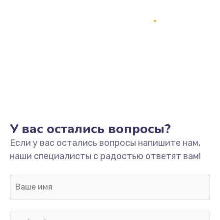
Замена процессора
1800 руб.
Заказать
Замена системы охлаждения
1500 руб.
Заказать
Замена термопасты
У вас остались вопросы?
995 руб.
Если у вас остались вопросы напишите нам,
Заказать
наши специалисты с радостью ответят вам!
Замена шлейфа матрицы
960 руб.
Заказать