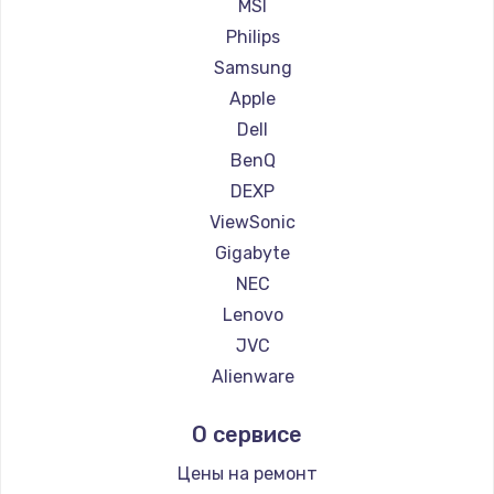
Ремонт мониторов Machenike
MSI
Заказать
Ремонт мониторов iru
Philips
Ремонт мониторов Titan Army
Samsung
Ремонт мониторов iFFALCON
Apple
Ремонт мониторов Dahua
Dell
BenQ
DEXP
ViewSonic
Gigabyte
NEC
Lenovo
JVC
Alienware
Aorus
О сервисе
Thunderobot
Hisense
Цены на ремонт