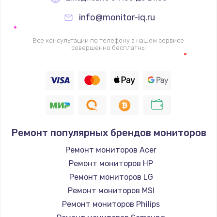
info@monitor-iq.ru
Ремонт цепей питания
2500 руб.
Все консультации по телефону в нашем сервисе
совершенно бесплатны
Заказать
Замена жесткого диска
750 руб.
Заказать
Ремонт популярных брендов мониторов
Установка драйверов
725 руб.
Ремонт мониторов Acer
Ремонт мониторов HP
Заказать
Ремонт мониторов LG
Замена вебкамеры
Ремонт мониторов MSI
1260 руб.
Ремонт мониторов Philips