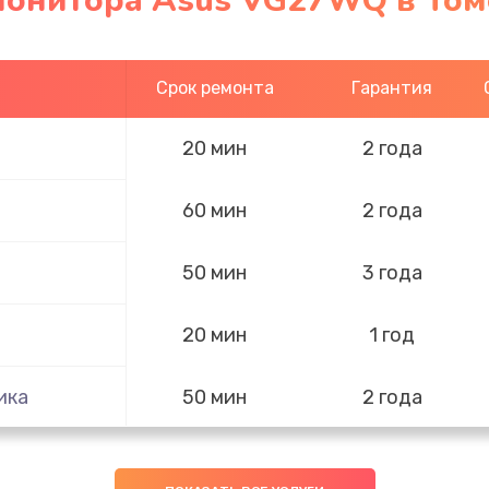
монитора Asus VG27WQ в Том
Срок ремонта
Гарантия
20 мин
2 года
60 мин
2 года
50 мин
3 года
20 мин
1 год
ика
50 мин
2 года
60 мин
2 года