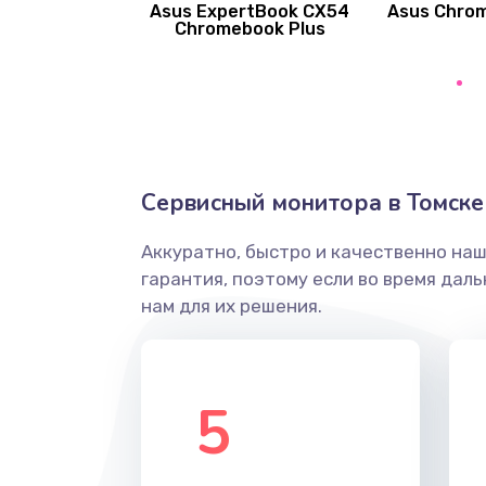
Asus ExpertBook CX54
Asus Chro
Замена вибромотора
Chromebook Plus
Замена голосового динамика
Замена основной камеры
Сервисный монитора в Томске
Замена элемента
Аккуратно, быстро и качественно на
Замена материнской платы
гарантия, поэтому если во время дал
нам для их решения.
Замена клавиатуры
Замена корпуса
5
Замена тачпада