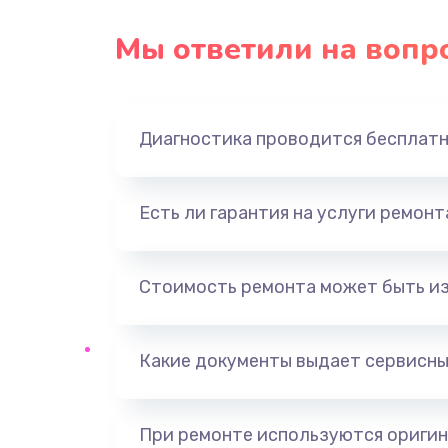
Замена USB порта
Мы ответили на вопр
Замена звуковой карты
Диагностика проводится бесплат
Замена оперативной памяти
Замена процессора
Есть ли гарантия на услуги ремон
Замена системы охлаждения
Стоимость ремонта может быть и
Замена термопасты
Какие документы выдает сервисны
Замена шлейфа матрицы
Замена северного моста
При ремонте используются оригин