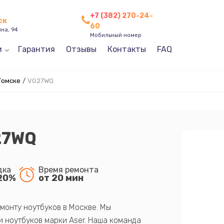
+7 (382) 270-24-
ск
60
ина, 94
Мобильный номер
и
Гарантия
Отзывы
Контакты
FAQ
Томске
/
VG27WQ
27WQ
дка
Время ремонта
20%
от 20 мин
монту ноутбуков в Москве. Мы
 ноутбуков марки Aser. Наша команда