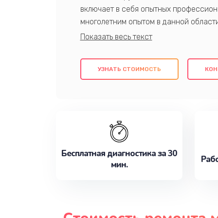
включает в себя опытных профессион
многолетним опытом в данной област
качественный ремонт с использовани
гарантируем качество всех проведенн
клиентам надежное и профессиональн
УЗНАТЬ СТОИМОСТЬ
КОН
потребности наилучшим образом. Не 
сейчас!
Бесплатная диагностика за 30
Рабо
мин.