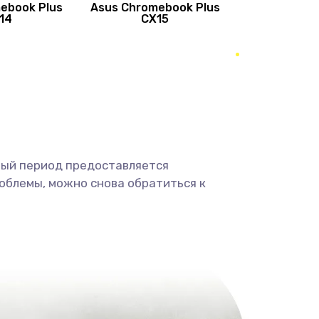
ebook Plus
Asus Chromebook Plus
890 руб.
Заказать
14
CX15
490 руб.
Заказать
490 руб.
Заказать
1190 руб.
Заказать
ный период предоставляется
1330 руб.
Заказать
облемы, можно снова обратиться к
1190 руб.
Заказать
890 руб.
Заказать
1330 руб.
Заказать