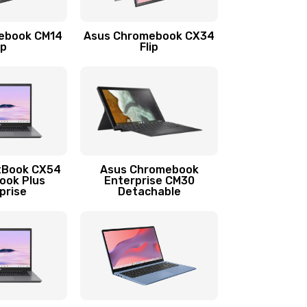
1290 руб.
Заказать
ebook CM14
Asus Chromebook CX34
1145 руб.
Заказать
ip
Flip
890 руб.
Заказать
490 руб.
Заказать
890 руб.
Заказать
tBook CX54
Asus Chromebook
ook Plus
Enterprise CM30
prise
Detachable
990 руб.
Заказать
890 руб.
Заказать
390 руб.
Заказать