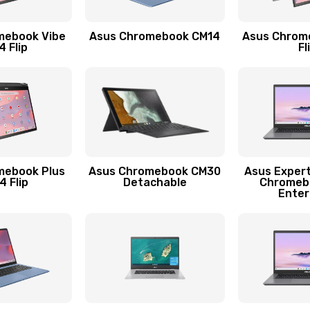
30 мин
3 года
mebook Vibe
Asus Chromebook CM14
Asus Chrom
40 мин
2 года
 Flip
Fl
30 мин
1 год
30 мин
3 года
60 мин
1 год
mebook Plus
Asus Chromebook CM30
Asus Exper
 Flip
Detachable
Chromeb
Enter
50 мин
1 год
60 мин
1 год
60 мин
1 год