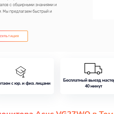
алов с обширными знаниями и
и. Мы предлагаем быстрый и
ем оригинальных компонентов, а также
ых работ. Наша цель - предоставить
ое обслуживание, удовлетворяя их
СУЛЬТАЦИЯ
медлите записаться на ремонт уже
Бесплатный выезд масте
таем с юр. и физ. лицами
40 минут