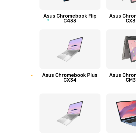
Защита гидрогелевой пленкой
Asus Chromebook Flip
Asus Chro
Замена экрана
C433
CX34
Замена аккумулятора
Замена задней крышки
Обновление ПО
Asus Chromebook Plus
Asus Chro
CX34
CM34
Замена стекла
Замена датчика приближения
Замена антенны