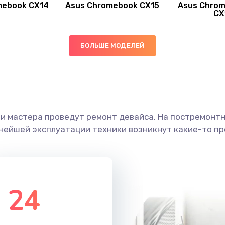
mebook CX14
Asus Chromebook CX15
Asus Chrom
30 мин
1 год
CX
60 мин
3 года
БОЛЬШЕ МОДЕЛЕЙ
40 мин
1 год
40 мин
2 года
ши мастера проведут ремонт девайса. На постремонт
20 мин
1 год
ьнейшей эксплуатации техники возникнут какие-то пр
40 мин
3 года
60 мин
2 года
24
30 мин
2 года