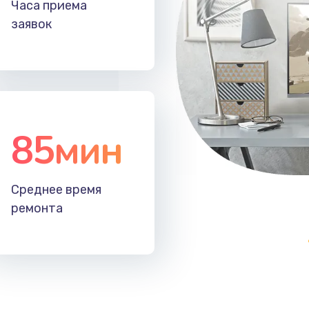
Часа приема
60 мин
1 год
заявок
20 мин
1 год
60 мин
1 год
85мин
20 мин
1 год
50 мин
1 год
Среднее время
ремонта
30 мин
1 год
40 мин
1 год
20 мин
3 года