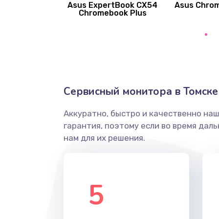
Asus ExpertBook CX54
Asus Chro
Замена вибромотора
Chromebook Plus
Замена голосового динамика
Замена основной камеры
Сервисный монитора в Томске
Замена элемента
Аккуратно, быстро и качественно на
Замена материнской платы
гарантия, поэтому если во время дал
нам для их решения.
Замена клавиатуры
Замена корпуса
5
Замена тачпада