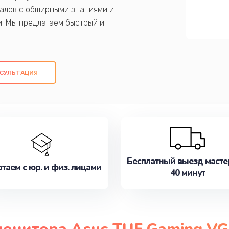
алов с обширными знаниями и
и. Мы предлагаем быстрый и
ем оригинальных компонентов, а также
ых работ. Наша цель - предоставить
ое обслуживание, удовлетворяя их
СУЛЬТАЦИЯ
медлите записаться на ремонт уже
Бесплатный выезд масте
таем с юр. и физ. лицами
40 минут