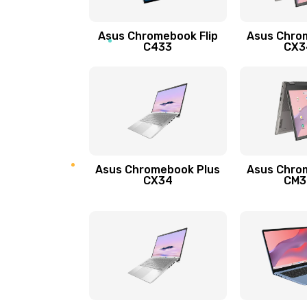
Защита гидрогелевой пленкой
Asus Chromebook Flip
Asus Chro
Замена экрана
C433
CX34
Замена аккумулятора
Замена задней крышки
Обновление ПО
Asus Chromebook Plus
Asus Chro
CX34
CM34
Замена стекла
Замена датчика приближения
Замена антенны