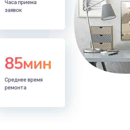
Часа приема
50 мин
1 год
заявок
20 мин
2 года
60 мин
2 года
85мин
40 мин
2 года
20 мин
3 года
Среднее время
ремонта
60 мин
3 года
30 мин
1 год
40 мин
2 года