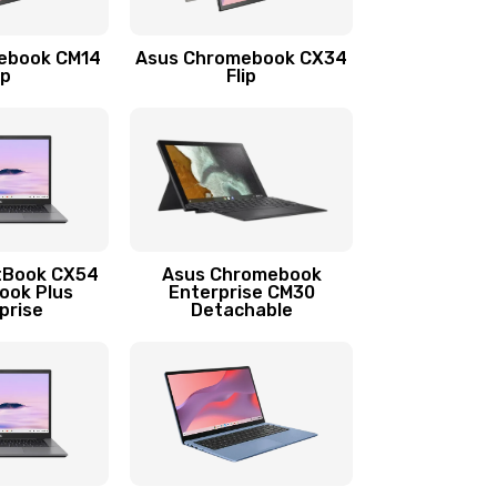
1290 руб.
Заказать
ebook CM14
Asus Chromebook CX34
1145 руб.
Заказать
ip
Flip
890 руб.
Заказать
490 руб.
Заказать
890 руб.
Заказать
tBook CX54
Asus Chromebook
ook Plus
Enterprise CM30
prise
Detachable
990 руб.
Заказать
890 руб.
Заказать
390 руб.
Заказать