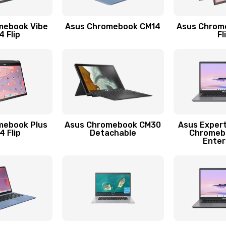
30 мин
2 года
mebook Vibe
Asus Chromebook CM14
Asus Chrom
60 мин
1 год
 Flip
Fl
50 мин
2 года
30 мин
3 года
30 мин
3 года
mebook Plus
Asus Chromebook CM30
Asus Exper
 Flip
Detachable
Chromeb
Enter
60 мин
1 год
50 мин
1 год
60 мин
3 года