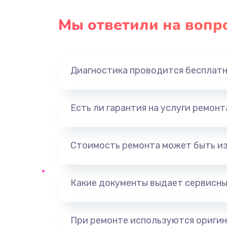
Замена USB порта
Мы ответили на вопр
Замена звуковой карты
Диагностика проводится бесплат
Замена оперативной памяти
Замена процессора
Есть ли гарантия на услуги ремон
Замена системы охлаждения
Стоимость ремонта может быть и
Замена термопасты
Какие документы выдает сервисны
Замена шлейфа матрицы
Замена северного моста
При ремонте используются оригин