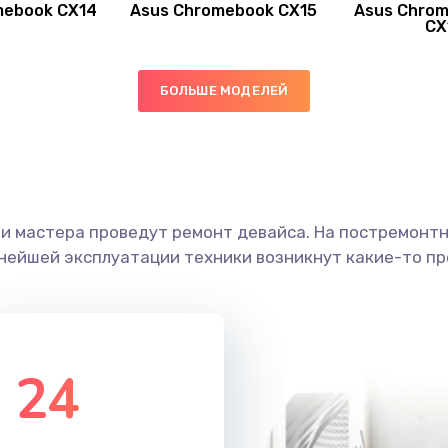
mebook CX14
Asus Chromebook CX15
Asus Chrom
50 мин
1 год
CX
20 мин
1 год
БОЛЬШЕ МОДЕЛЕЙ
40 мин
1 год
60 мин
2 года
ши мастера проведут ремонт девайса. На постремонт
20 мин
1 год
ьнейшей эксплуатации техники возникнут какие-то пр
30 мин
2 года
60 мин
2 года
24
20 мин
3 года