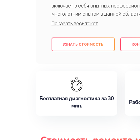
включает в себя опытных профессион
многолетним опытом в данной област
качественный ремонт с использовани
гарантируем качество всех проведенн
клиентам надежное и профессиональн
УЗНАТЬ СТОИМОСТЬ
КОН
потребности наилучшим образом. Не 
сейчас!
Бесплатная диагностика за 30
Рабо
мин.