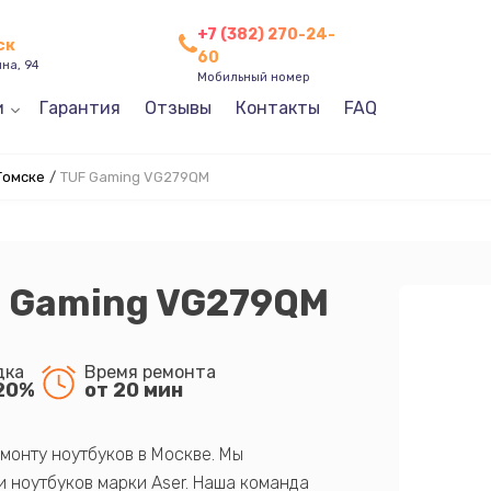
+7 (382) 270-24-
ск
60
ина, 94
Мобильный номер
и
Гарантия
Отзывы
Контакты
FAQ
Томске
/
TUF Gaming VG279QM
F Gaming VG279QM
дка
Время ремонта
20%
от 20 мин
монту ноутбуков в Москве. Мы
 ноутбуков марки Aser. Наша команда