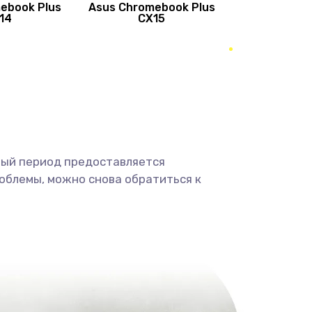
ebook Plus
Asus Chromebook Plus
890 руб.
Заказать
14
CX15
490 руб.
Заказать
490 руб.
Заказать
1190 руб.
Заказать
ный период предоставляется
1330 руб.
Заказать
облемы, можно снова обратиться к
1190 руб.
Заказать
890 руб.
Заказать
1330 руб.
Заказать