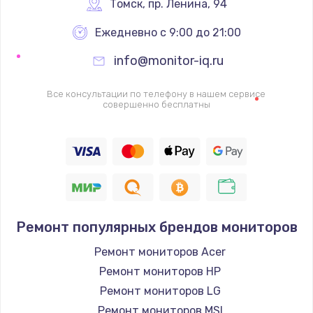
Томск
,
 пр. Ленина, 94
1600 руб.
Заказать
Ежедневно с 9:00 до 21:00
info@monitor-iq.ru
Ремонт цепей питания
2500 руб.
Все консультации по телефону в нашем сервисе
совершенно бесплатны
Заказать
Замена жесткого диска
750 руб.
Заказать
Ремонт популярных брендов мониторов
Установка драйверов
725 руб.
Ремонт мониторов Acer
Ремонт мониторов HP
Заказать
Ремонт мониторов LG
Замена вебкамеры
Ремонт мониторов MSI