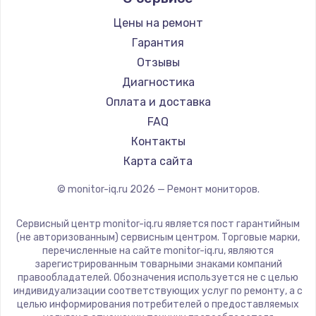
Thunderobot
Hisense
Цены на ремонт
АОС
Гарантия
Ardor
Отзывы
Machenike
Диагностика
iru
Оплата и доставка
Titan Army
FAQ
iFFALCON
Контакты
Dahua
Карта сайта
© monitor-iq.ru
2026
— Ремонт мониторов.
Сервисный центр monitor-iq.ru является пост гарантийным
(не авторизованным) сервисным центром. Торговые марки,
перечисленные на сайте monitor-iq.ru, являются
зарегистрированным товарными знаками компаний
правообладателей. Обозначения используется не с целью
индивидуализации соответствующих услуг по ремонту, а с
целью информирования потребителей о предоставляемых