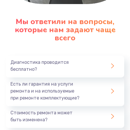
Настройка ОС
1090 руб.
Мы ответили на вопросы,
Заказать
которые нам задают чаще
всего
Ремонт подсветки
1200 руб.
Заказать
Диагностика проводится
бесплатно?
Настройка BIOS
Есть ли гарантия на услуги
930 руб.
ремонта и на используемые
Заказать
при ремонте комплектующие?
Замена SSD
Стоимость ремонта может
1045 руб.
быть изменена?
Заказать