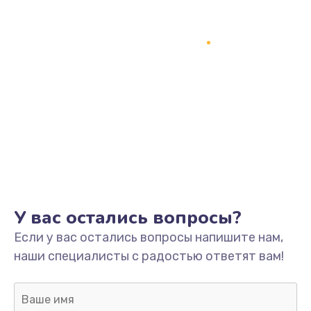
Заказать
Замена процессора
1800 руб.
Заказать
Замена системы охлаждения
1500 руб.
Заказать
Замена термопасты
У вас остались вопросы?
995 руб.
Если у вас остались вопросы напишите нам,
Заказать
наши специалисты с радостью ответят вам!
Замена шлейфа матрицы
960 руб.