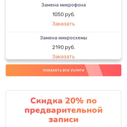
Замена микрофона
1050 руб.
Заказать
Замена микросхемы
2190 руб.
Заказать
Замена передней камеры
ПОКАЗАТЬ ВСЕ УСЛУГИ
490 руб.
Заказать
Скидка 20% по
Замена полифонического динамика
предварительной
390 руб.
записи
Заказать