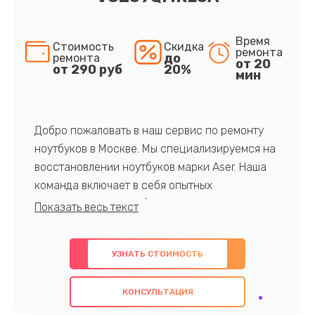
Время
Стоимость
Скидка
ремонта
до
ремонта
от 20
от 290 руб
20%
мин
Добро пожаловать в наш сервис по ремонту
ноутбуков в Москве. Мы специализируемся на
восстановлении ноутбуков марки Aser. Наша
команда включает в себя опытных
профессионалов с обширными знаниями и
многолетним опытом в данной области. Мы
предлагаем быстрый и качественный ремонт с
УЗНАТЬ СТОИМОСТЬ
использованием оригинальных компонентов, а
также гарантируем качество всех
КОНСУЛЬТАЦИЯ
проведенных работ. Наша цель - предоставить
клиентам надежное и профессиональное