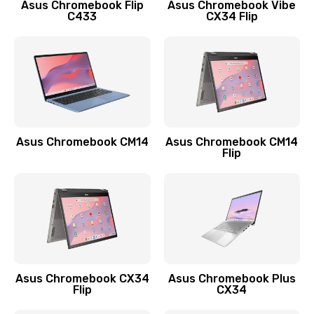
Заказать
Asus Chromebook Flip
Asus Chromebook Vibe
C433
CX34 Flip
Замена сканера отпечатка
790 руб.
Заказать
Замена разъема зарядки (питания)
390 руб.
Asus Chromebook CM14
Asus Chromebook CM14
Flip
Заказать
Замена разъёма наушников (гарнитуры)
390 руб.
Заказать
Замена кнопок громкости
Asus Chromebook CX34
Asus Chromebook Plus
Flip
CX34
390 руб.