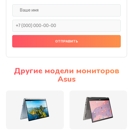
Замена разъема SIM
290 руб.
Заказать
Сбор/Разбор
1490 руб.
Заказать
Другие модели мониторов
Asus
Чистка динамика и микрофонов (с разбором)
1790 руб.
Заказать
Замена кнопки Home (домой)
890 руб.