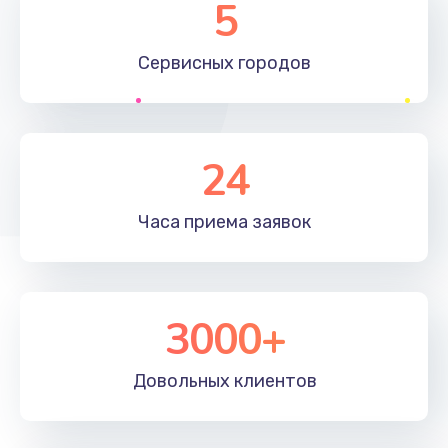
5
1190 руб.
Сервисных
городов
Заказать
Замена материнской платы
1330 руб.
24
Заказать
Часа приема
заявок
Замена клавиатуры
1190 руб.
Заказать
3000+
Замена корпуса
890 руб.
Довольных
клиентов
Заказать