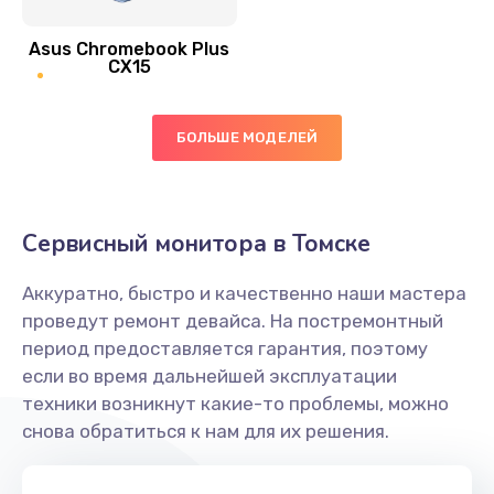
390 руб.
Asus Chromebook Plus
Заказать
CX15
Замена вибромотора
БОЛЬШЕ МОДЕЛЕЙ
890 руб.
Заказать
Замена голосового динамика
Сервисный монитора в Томске
490 руб.
Аккуратно, быстро и качественно наши мастера
Заказать
проведут ремонт девайса. На постремонтный
период предоставляется гарантия, поэтому
Замена основной камеры
если во время дальнейшей эксплуатации
490 руб.
техники возникнут какие-то проблемы, можно
снова обратиться к нам для их решения.
Заказать
Замена элемента