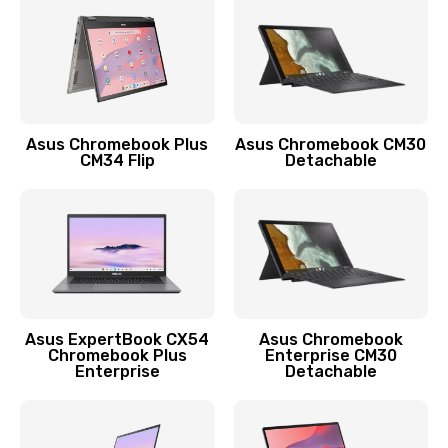
Заказать
Защита гидрогелевой пленкой
1290 руб.
Заказать
Asus Chromebook Plus
Asus Chromebook CM30
CM34 Flip
Detachable
Замена экрана
1145 руб.
Заказать
Замена аккумулятора
890 руб.
Asus ExpertBook CX54
Asus Chromebook
Chromebook Plus
Enterprise CM30
Заказать
Enterprise
Detachable
Замена задней крышки
490 руб.