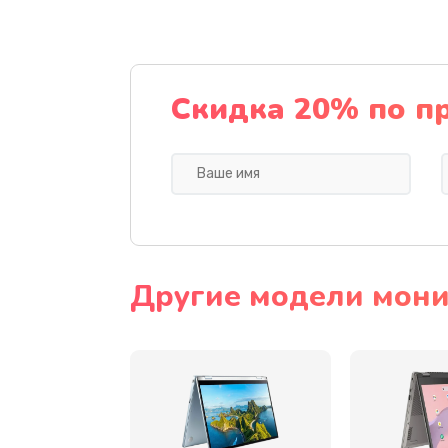
Сбор/Разбор
Чистка динамика и микрофонов 
Скидка 20% по п
разбором)
Замена кнопки Home (домой)
Замена сканера отпечатка
Замена разъема зарядки (питани
Другие модели мони
Замена разъёма наушников (гар
Замена кнопок громкости