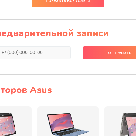
ПОКАЗАТЬ ВСЕ УСЛУГИ
40 мин
3 года
(с
редварительной записи
60 мин
1 год
20 мин
3 года
30 мин
3 года
я)
20 мин
2 года
торов Asus
нитуры)
60 мин
2 года
60 мин
3 года