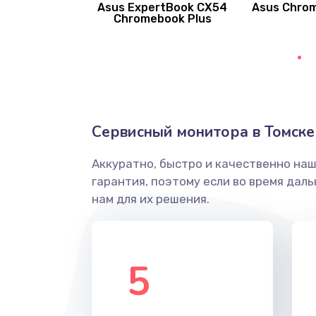
Asus ExpertBook CX54
Asus Chro
Замена вибромотора
Chromebook Plus
Замена голосового динамика
Замена основной камеры
Сервисный монитора в Томске
Замена элемента
Аккуратно, быстро и качественно на
Замена материнской платы
гарантия, поэтому если во время дал
нам для их решения.
Замена клавиатуры
Замена корпуса
5
Замена тачпада