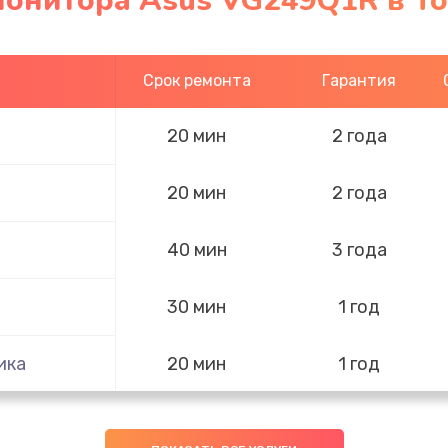
монитора Asus VG249Q1R в Т
Срок ремонта
Гарантия
20 мин
2 года
20 мин
2 года
40 мин
3 года
30 мин
1 год
ика
20 мин
1 год
20 мин
2 года