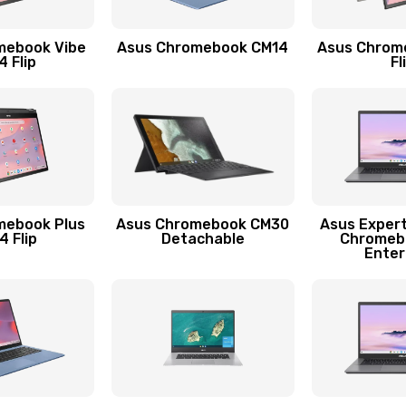
40 мин
2 года
mebook Vibe
Asus Chromebook CM14
Asus Chrom
40 мин
2 года
 Flip
Fl
60 мин
3 года
50 мин
1 год
40 мин
3 года
mebook Plus
Asus Chromebook CM30
Asus Exper
 Flip
Detachable
Chromeb
Enter
50 мин
2 года
60 мин
2 года
20 мин
3 года