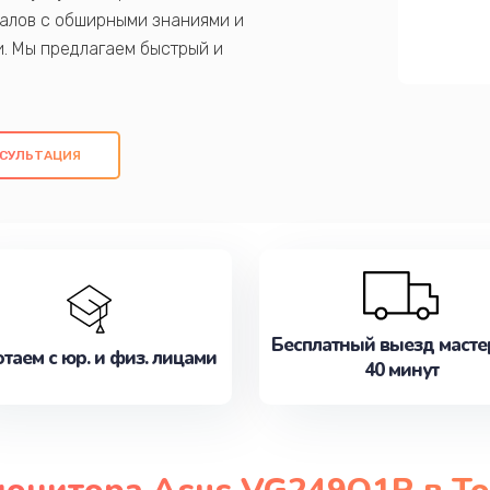
алов с обширными знаниями и
и. Мы предлагаем быстрый и
ем оригинальных компонентов, а также
ых работ. Наша цель - предоставить
ое обслуживание, удовлетворяя их
СУЛЬТАЦИЯ
медлите записаться на ремонт уже
Бесплатный выезд масте
таем с юр. и физ. лицами
40 минут