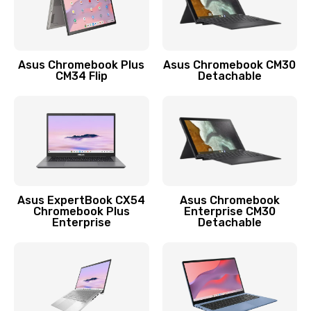
Защита гидрогелевой пленкой
1290 руб.
Заказать
Asus Chromebook Plus
Asus Chromebook CM30
CM34 Flip
Detachable
Замена экрана
1145 руб.
Заказать
Замена аккумулятора
890 руб.
Asus ExpertBook CX54
Asus Chromebook
Chromebook Plus
Enterprise CM30
Заказать
Enterprise
Detachable
Замена задней крышки
490 руб.
Заказать