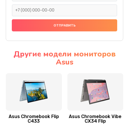
290 руб.
Заказать
Сбор/Разбор
1490 руб.
Заказать
Другие модели мониторов
Asus
Чистка динамика и микрофонов (с разбором)
1790 руб.
Заказать
Замена кнопки Home (домой)
890 руб.
Заказать
Asus Chromebook Flip
Asus Chromebook Vibe
C433
CX34 Flip
Замена сканера отпечатка