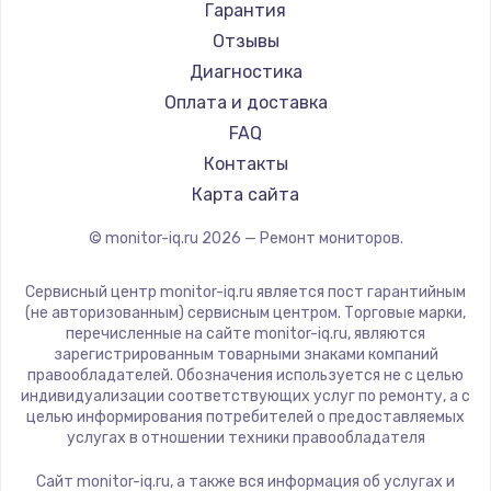
АОС
Гарантия
Ardor
Отзывы
Machenike
Диагностика
iru
Оплата и доставка
Titan Army
FAQ
iFFALCON
Контакты
Dahua
Карта сайта
© monitor-iq.ru
2026
— Ремонт мониторов.
Сервисный центр monitor-iq.ru является пост гарантийным
(не авторизованным) сервисным центром. Торговые марки,
перечисленные на сайте monitor-iq.ru, являются
зарегистрированным товарными знаками компаний
правообладателей. Обозначения используется не с целью
индивидуализации соответствующих услуг по ремонту, а с
целью информирования потребителей о предоставляемых
услугах в отношении техники правообладателя
Сайт monitor-iq.ru, а также вся информация об услугах и