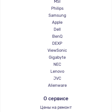
Ремонт мониторов Machenike
MSI
Заказать
Ремонт мониторов iru
Philips
Ремонт мониторов Titan Army
Samsung
Ремонт мониторов iFFALCON
Apple
Ремонт мониторов Dahua
Dell
BenQ
DEXP
ViewSonic
Gigabyte
NEC
Lenovo
JVC
Alienware
Aorus
О сервисе
Thunderobot
Hisense
Цены на ремонт