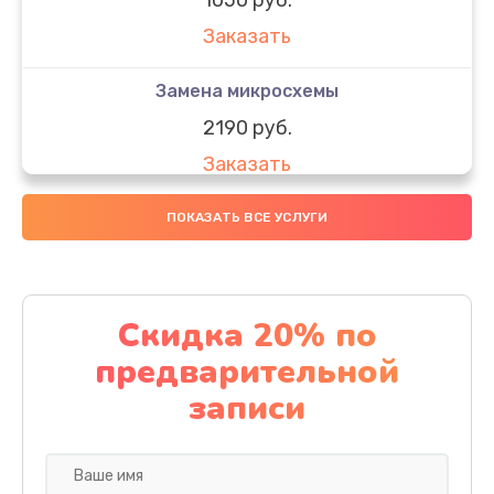
Заказать
Замена микросхемы
2190 руб.
Заказать
Замена передней камеры
ПОКАЗАТЬ ВСЕ УСЛУГИ
490 руб.
Заказать
Скидка 20% по
Замена полифонического динамика
предварительной
390 руб.
записи
Заказать
Замена разъема SIM