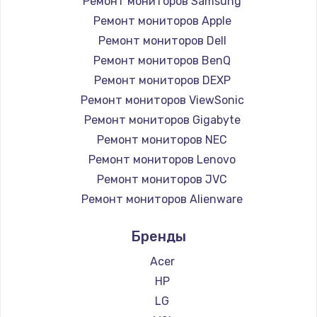
Ремонт мониторов Samsung
Заказать
Ремонт мониторов Apple
Ремонт петель крышки
Ремонт мониторов Dell
Ремонт мониторов BenQ
990 руб.
Ремонт мониторов DEXP
Заказать
Ремонт мониторов ViewSonic
Ремонт мониторов Gigabyte
Настройка Wi-Fi
Ремонт мониторов NEC
1030 руб.
Ремонт мониторов Lenovo
Заказать
Ремонт мониторов JVC
Ремонт мониторов Alienware
Замена шим-контроллера
Ремонт мониторов Aorus
3900 руб.
Бренды
Ремонт мониторов Thunderobot
Заказать
Ремонт мониторов Hisense
Acer
Ремонт мониторов АОС
HP
Замена HDMI
Ремонт мониторов Ardor
LG
600 руб.