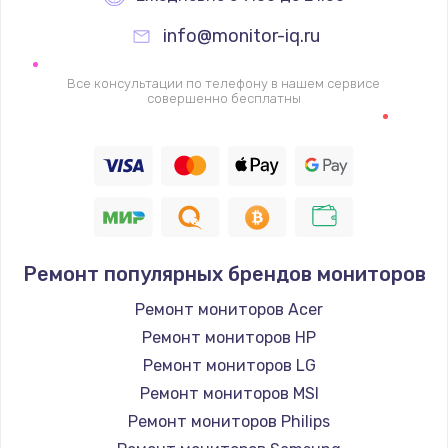
info@monitor-iq.ru
Ремонт цепей питания
2500 руб.
Все консультации по телефону в нашем сервисе
совершенно бесплатны
Заказать
Замена жесткого диска
750 руб.
Заказать
Ремонт популярных брендов мониторов
Установка драйверов
725 руб.
Ремонт мониторов Acer
Ремонт мониторов HP
Заказать
Ремонт мониторов LG
Замена вебкамеры
Ремонт мониторов MSI
1260 руб.
Ремонт мониторов Philips