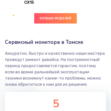
CX15
Замена вибромотора
БОЛЬШЕ МОДЕЛЕЙ
890 руб.
Заказать
Замена голосового динамика
Сервисный монитора в Томске
490 руб.
Аккуратно, быстро и качественно наши мастера
Заказать
проведут ремонт девайса. На постремонтный
период предоставляется гарантия, поэтому
Замена основной камеры
если во время дальнейшей эксплуатации
490 руб.
техники возникнут какие-то проблемы, можно
снова обратиться к нам для их решения.
Заказать
Замена элемента
5
1190 руб.