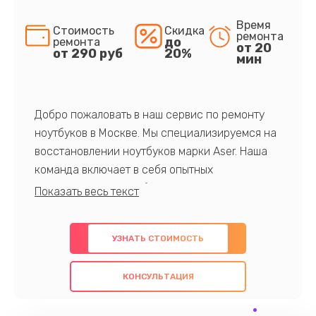
Время
Стоимость
Скидка
ремонта
до
ремонта
от 20
от 290 руб
20%
мин
Добро пожаловать в наш сервис по ремонту
ноутбуков в Москве. Мы специализируемся на
восстановлении ноутбуков марки Aser. Наша
команда включает в себя опытных
профессионалов с обширными знаниями и
многолетним опытом в данной области. Мы
предлагаем быстрый и качественный ремонт с
УЗНАТЬ СТОИМОСТЬ
использованием оригинальных компонентов, а
также гарантируем качество всех
КОНСУЛЬТАЦИЯ
проведенных работ. Наша цель - предоставить
клиентам надежное и профессиональное