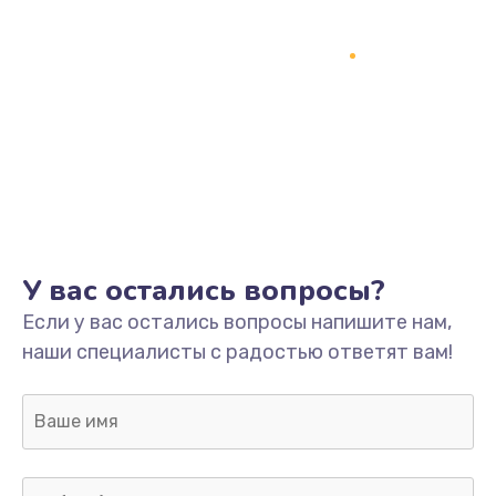
Замена процессора
1800 руб.
Заказать
Замена системы охлаждения
1500 руб.
Заказать
Замена термопасты
У вас остались вопросы?
995 руб.
Если у вас остались вопросы напишите нам,
Заказать
наши специалисты с радостью ответят вам!
Замена шлейфа матрицы
960 руб.
Заказать