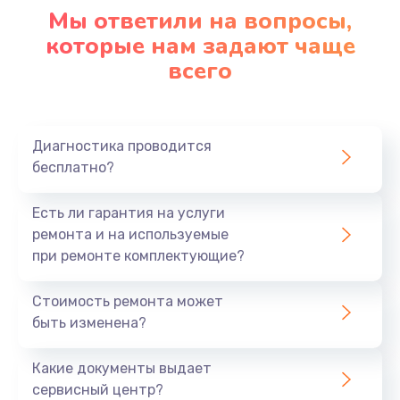
1090 руб.
Мы ответили на вопросы,
Заказать
которые нам задают чаще
всего
Ремонт подсветки
1200 руб.
Заказать
Диагностика проводится
бесплатно?
Настройка BIOS
Есть ли гарантия на услуги
930 руб.
ремонта и на используемые
Заказать
при ремонте комплектующие?
Замена SSD
Стоимость ремонта может
1045 руб.
быть изменена?
Заказать
Какие документы выдает
сервисный центр?
Восстановление данных